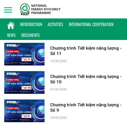
Sunday, 09/08/2026 | 17:21 GMT+7
KEYWORD: CHƯƠNG TRÌNH TKNL
INTRODUCTION
ACTIVITIES
INTERNATIONAL COOPERATION
NEWS
DOCUMENTS
Chương trình Tiết kiệm năng lượng -
Số 11
15/06/2026
Chương trình Tiết kiệm năng lượng -
Số 10
01/06/2026
Chương trình Tiết kiệm năng lượng -
Số 9
18/05/2026