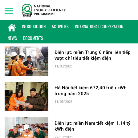
Friday, 07/08/2026 | 22:11 GMT+7
KEYWORD: CHỈ THỊ 20
INTRODUCTION
ACTIVITIES
INTERNATIONAL COOPERATION
NEWS
DOCUMENTS
Điện lực miền Trung 6 năm liên tiếp
vượt chỉ tiêu tiết kiệm điện
11/03/2026
Hà Nội tiết kiệm 672,40 triệu kWh
trong năm 2025
11/03/2026
Điện lực miền Nam tiết kiệm 1,14 tỷ
kWh điện
27/10/2025