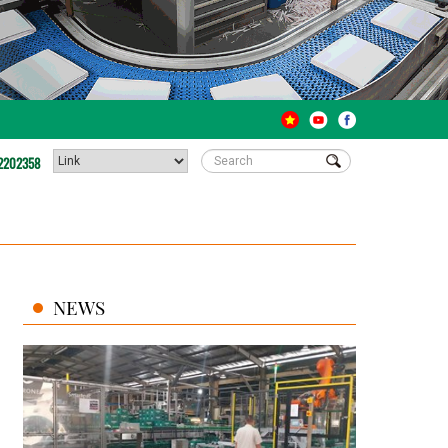
2202358
NEWS