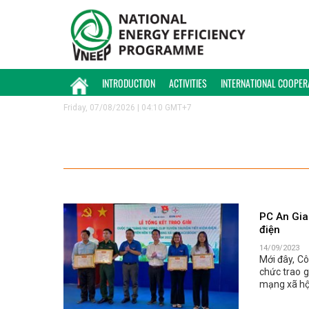
INTRODUCTION
ACTIVITIES
INTERNATIONAL COOPER
Friday, 07/08/2026 | 04:10 GMT+7
PC An Gian
điện
14/09/2023
Mới đây, Cô
chức trao g
mạng xã hộ