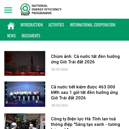
Saturday, 08/08/2026 | 00:44 GMT+7
KEYWORD: SÁNG TẠO XANH - TƯƠNG LAI
INTRODUCTION
ACTIVITIES
INTERNATIONAL COOPERATION
XANH
NEWS
DOCUMENTS
Chùm ảnh: Cả nước tắt đèn hưởng
ứng Giờ Trái đất 2026
30/03/2026
Cả nước tiết kiệm được 463.000
kWh sau 1 giờ tắt đèn hưởng ứng
Giờ Trái đất 2026
28/03/2026
Công ty Điện lực Hà Tĩnh lan toả
thông điệp "Sáng tạo xanh - tương