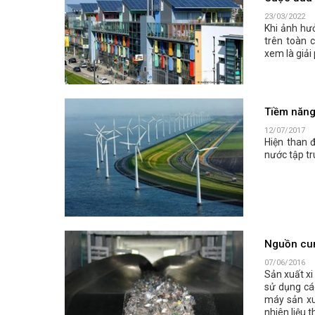
23/03/2022
Khi ảnh hưở
trên toàn 
xem là giải
Tiềm năng
12/07/2017
Hiện than đ
nước tập tr
Nguồn cun
07/06/2016
Sản xuất xi
sử dụng cá
máy sản xu
nhiên liệu t