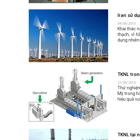
Iran sử dụ
04/06/2015
Khai thác n
thạch, vì 
dụng nhiên 
TKNL tron
21/05/2015
Thử nghiệm
Mỹ trong h
hiệu quả vư
TKNL tại 