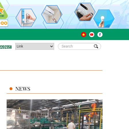
2202358
NEWS