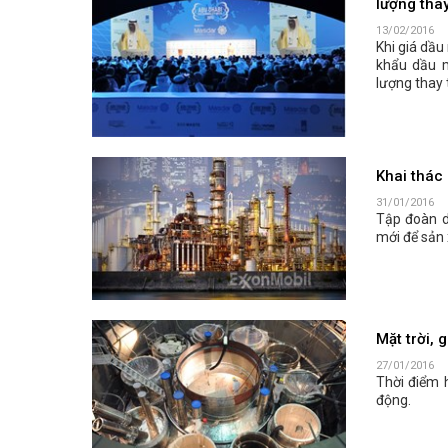
lượng thay
13/02/2016
Khi giá dầu
khẩu dầu 
lượng thay 
Khai thác 
31/01/2016
Tập đoàn d
mới để sản 
Mặt trời, 
27/01/2016
Thời điểm 
động.