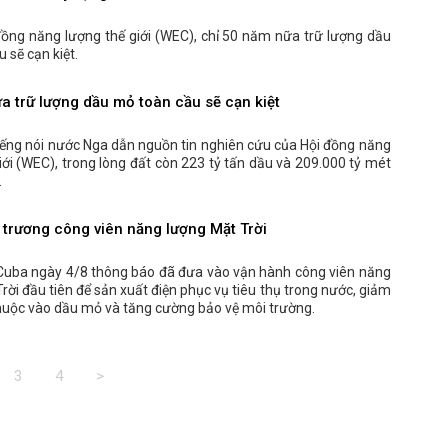
đồng năng lượng thế giới (WEC), chỉ 50 năm nữa trữ lượng dầu
 sẽ cạn kiệt.
a trữ lượng dầu mỏ toàn cầu sẽ cạn kiệt
iếng nói nước Nga dẫn nguồn tin nghiên cứu của Hội đồng năng
iới (WEC), trong lòng đất còn 223 tỷ tấn dầu và 209.000 tỷ mét
.
 trương công viên năng lượng Mặt Trời
Cuba ngày 4/8 thông báo đã đưa vào vận hành công viên năng
rời đầu tiên để sản xuất điện phục vụ tiêu thụ trong nước, giảm
thuộc vào dầu mỏ và tăng cường bảo vệ môi trường.
3
4
>