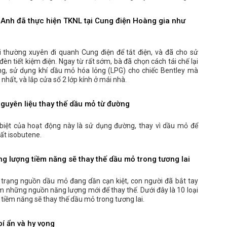
Anh đã thực hiện TKNL tại Cung điện Hoàng gia như
i thường xuyên đi quanh Cung điện để tắt điện, và đã cho sử
èn tiết kiệm điện. Ngay từ rất sớm, bà đã chọn cách tái chế lại
ng, sử dụng khí dầu mỏ hóa lỏng (LPG) cho chiếc Bentley mà
 nhất, và lắp cửa sổ 2 lớp kính ở mái nhà.
nguyên liệu thay thế dầu mỏ từ đường
biệt của hoạt động này là sử dụng đường, thay vì dầu mỏ để
ất isobutene.
ng lượng tiềm năng sẽ thay thế dầu mỏ trong tương lai
 trạng nguồn dầu mỏ đang dần cạn kiệt, con người đã bắt tay
m những nguồn năng lượng mới để thay thế. Dưới đây là 10 loại
tiềm năng sẽ thay thế dầu mỏ trong tương lai.
 bí ẩn và hy vọng