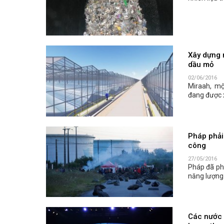
Xây dựng 
dầu mỏ
02/06/2016
Miraah, mộ
đang được x
Pháp phải
công
27/05/2016
Pháp đã ph
năng lượng 
Các nước 