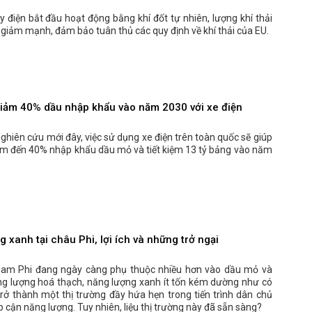
 điện bắt đầu hoạt động bằng khí đốt tự nhiên, lượng khí thải
 giảm mạnh, đảm bảo tuân thủ các quy định về khí thải của EU.
giảm 40% dầu nhập khẩu vào năm 2030 với xe điện
hiên cứu mới đây, việc sử dụng xe điện trên toàn quốc sẽ giúp
ảm đến 40% nhập khẩu dầu mỏ và tiết kiệm 13 tỷ bảng vào năm
 xanh tại châu Phi, lợi ích và những trở ngại
Nam Phi đang ngày càng phụ thuộc nhiều hơn vào dầu mỏ và
ăng lượng hoá thạch, năng lượng xanh ít tốn kém dường như có
trở thành một thị trường đầy hứa hẹn trong tiến trình dân chủ
ếp cận năng lượng. Tuy nhiên, liệu thị trường này đã sẵn sàng?