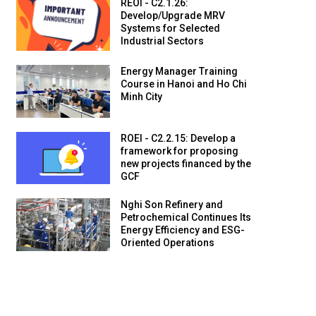
REOI - C2.1.26:
Develop/Upgrade MRV
Systems for Selected
Industrial Sectors
Energy Manager Training
Course in Hanoi and Ho Chi
Minh City
ROEI - C2.2.15: Develop a
framework for proposing
new projects financed by the
GCF
Nghi Son Refinery and
Petrochemical Continues Its
Energy Efficiency and ESG-
Oriented Operations