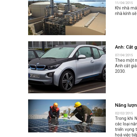
11/04/2015
Khi nhà máy
nhà kính sẽ
Anh: Cắt 
07/04/2015
Theo một ng
Anh cắt gi
2030.
Năng lượng
02/02/2015
Trong khi 
các loại n
triển vọng 
hoá việc ti