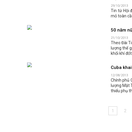
29/10/2013
Tin từ Hội 
mỏ toàn cầu
50 năm nữ
21/10/2013
Theo Đài T
lượng thế g
khối khí đốt
Cuba khai
12/08/2013
Chính phủ 
lượng Mặt T
thiểu phụ 
1
2