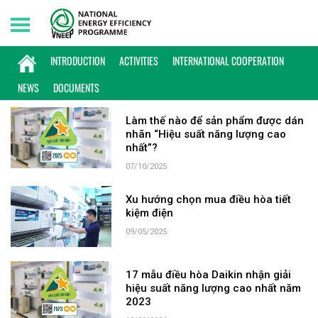
Saturday, 08/08/2026 | 12:11 GMT+7
KEYWORD: HIỆU SUẤT CAO NHẤT
INTRODUCTION
ACTIVITIES
INTERNATIONAL COOPERATION
NEWS
DOCUMENTS
Làm thế nào để sản phẩm được dán
nhãn “Hiệu suất năng lượng cao
nhất”?
07/10/2025
Xu hướng chọn mua điều hòa tiết
kiệm điện
09/05/2025
17 mẫu điều hòa Daikin nhận giải
hiệu suất năng lượng cao nhất năm
2023