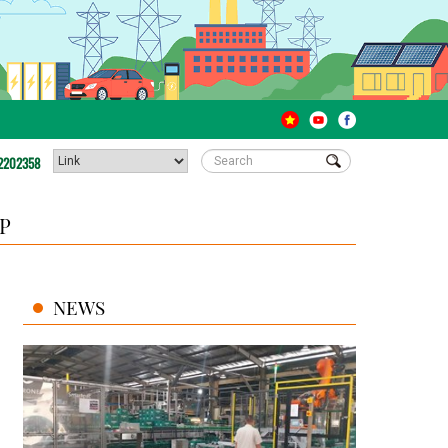
2202358
P
NEWS