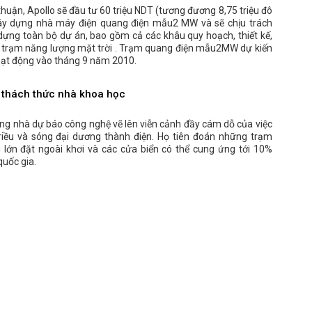
huận, Apollo sẽ đầu tư 60 triệu NDT (tương đương 8,75 triệu đô
xây dựng nhà máy điện quang điện mẫu2 MW và sẽ chịu trách
dựng toàn bộ dự án, bao gồm cả các khâu quy hoạch, thiết kế,
a trạm năng lượng mặt trời . Trạm quang điện mẫu2MW dự kiến
oạt động vào tháng 9 năm 2010.
 thách thức nhà khoa học
ng nhà dự báo công nghệ vẽ lên viễn cảnh đầy cám dỗ của việc
triều và sóng đại dương thành điện. Họ tiên đoán những trạm
 lớn đặt ngoài khơi và các cửa biển có thể cung ứng tới 10%
quốc gia.