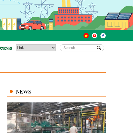
2202358
NEWS