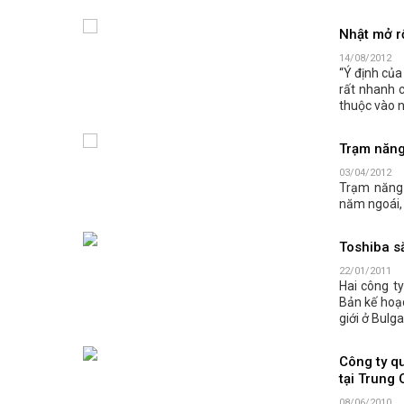
Nhật mở rộ
14/08/2012
“Ý định của
rất nhanh 
thuộc vào 
Trạm năng
03/04/2012
Trạm năng 
năm ngoái,
Toshiba s
22/01/2011
Hai công ty
Bản kế hoạ
giới ở Bulga
Công ty q
tại Trung
08/06/2010