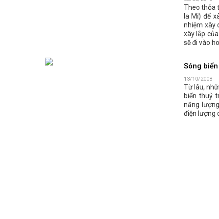
Theo thỏa t
la Mĩ) để 
nhiệm xây 
xây lắp củ
sẽ đi vào h
Sóng biển
13/10/2008
Từ lâu, nhữ
biến thuỷ 
năng lượng
điện lượng 