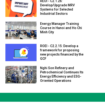
REOI - C2.1.26:
Develop/Upgrade MRV
Systems for Selected
Industrial Sectors
Energy Manager Training
Course in Hanoi and Ho Chi
Minh City
ROEI - C2.2.15: Develop a
framework for proposing
new projects financed by the
GCF
Nghi Son Refinery and
Petrochemical Continues Its
Energy Efficiency and ESG-
Oriented Operations