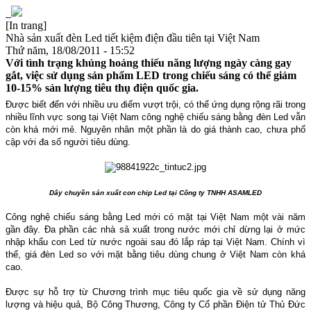
[In trang]
Nhà sản xuất đèn Led tiết kiệm điện đầu tiên tại Việt Nam
Thứ năm, 18/08/2011 - 15:52
Với tình trạng khủng hoảng thiếu năng lượng ngày càng gay
gắt, việc sử dụng sản phẩm LED trong chiếu sáng có thể giảm
10-15% sản lượng tiêu thụ điện quốc gia.
Được biết đến với nhiều ưu điểm vượt trội, có thể ứng dụng rộng rãi trong
nhiều lĩnh vực song tại Việt Nam công nghệ chiếu sáng bằng đèn Led vẫn
còn khá mới mẻ. Nguyên nhân một phần là do giá thành cao, chưa phổ
cập với đa số người tiêu dùng.
Dây chuyền sản xuất con chip Led tại Công ty TNHH ASAMLED
Công nghệ chiếu sáng bằng Led mới có mặt tại Việt Nam một vài năm
gần đây. Đa phần các nhà sả xuất trong nước mới chỉ dừng lại ở mức
nhập khẩu con Led từ nước ngoài sau đó lắp ráp tại Việt Nam. Chính vì
thế, giá đèn Led so với mặt bằng tiêu dùng chung ở Việt Nam còn khá
cao.
Được sự hỗ trợ từ Chương trình mục tiêu quốc gia về sử dụng năng
lượng và hiệu quả, Bộ Công Thương, Công ty Cổ phần Điện tử Thủ Đức