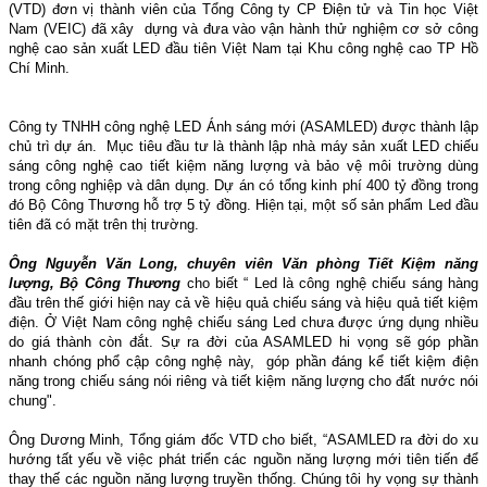
(VTD) đơn vị thành viên của Tổng Công ty CP Điện tử và Tin học Việt
Nam (VEIC) đã xây dựng và đưa vào vận hành thử nghiệm cơ sở công
nghệ cao sản xuất LED đầu tiên Việt Nam tại Khu công nghệ cao TP Hồ
Chí Minh.
Công ty TNHH công nghệ LED Ánh sáng mới (ASAMLED) được thành lập
chủ trì dự án. Mục tiêu đầu tư là thành lập nhà máy sản xuất LED chiếu
sáng công nghệ cao tiết kiệm năng lượng và bảo vệ môi trường dùng
trong công nghiệp và dân dụng. Dự án có tổng kinh phí 400 tỷ đồng trong
đó Bộ Công Thương hỗ trợ 5 tỷ đồng. Hiện tại, một số sản phẩm Led đầu
tiên đã có mặt trên thị trường.
Ông Nguyễn Văn Long, chuyên viên Văn phòng Tiết Kiệm năng
lượng, Bộ Công Thương
cho biết “ Led là công nghệ chiếu sáng hàng
đầu trên thế giới hiện nay cả về hiệu quả chiếu sáng và hiệu quả tiết kiệm
điện. Ở Việt Nam công nghệ chiếu sáng Led chưa được ứng dụng nhiều
do giá thành còn đắt. Sự ra đời của ASAMLED hi vọng sẽ góp phần
nhanh chóng phổ cập công nghệ này, góp phần đáng kể tiết kiệm điện
năng trong chiếu sáng nói riêng và tiết kiệm năng lượng cho đất nước nói
chung".
Ông Dương Minh, Tổng giám đốc VTD cho biết, “ASAMLED ra đời do xu
hướng tất yếu về việc phát triển các nguồn năng lượng mới tiên tiến để
thay thế các nguồn năng lượng truyền thống. Chúng tôi hy vọng sự thành