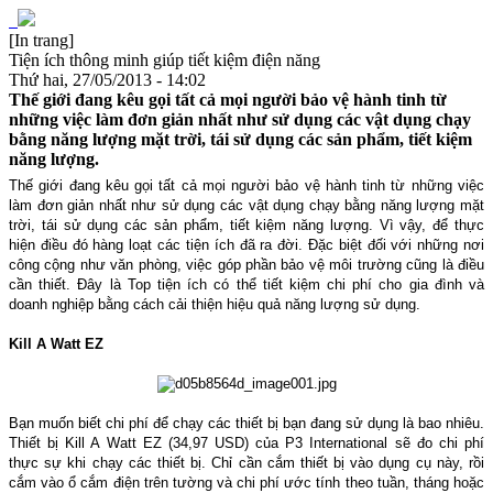
[In trang]
Tiện ích thông minh giúp tiết kiệm điện năng
Thứ hai, 27/05/2013 - 14:02
Thế giới đang kêu gọi tất cả mọi người bảo vệ hành tinh từ
những việc làm đơn giản nhất như sử dụng các vật dụng chạy
bằng năng lượng mặt trời, tái sử dụng các sản phẩm, tiết kiệm
năng lượng.
Thế giới đang kêu gọi tất cả mọi người bảo vệ hành tinh từ những việc
làm đơn giản nhất như sử dụng các vật dụng chạy bằng năng lượng mặt
trời, tái sử dụng các sản phẩm, tiết kiệm năng lượng. Vì vậy, để thực
hiện điều đó hàng loạt các tiện ích đã ra đời. Đặc biệt đối với những nơi
công cộng như văn phòng, việc góp phần bảo vệ môi trường cũng là điều
cần thiết. Đây là Top tiện ích có thể tiết kiệm chi phí cho gia đình và
doanh nghiệp bằng cách cải thiện hiệu quả năng lượng sử dụng.
Kill A Watt EZ
Bạn muốn biết chi phí để chạy các thiết bị bạn đang sử dụng là bao nhiêu.
Thiết bị Kill A Watt EZ (34,97 USD) của P3 International sẽ đo chi phí
thực sự khi chạy các thiết bị. Chỉ cần cắm thiết bị vào dụng cụ này, rồi
cắm vào ổ cắm điện trên tường và chi phí ước tính theo tuần, tháng hoặc