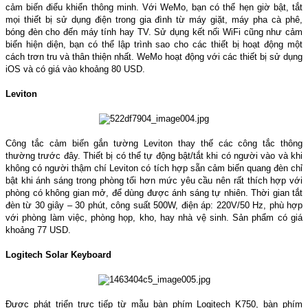
cảm biến điểu khiển thông minh. Với WeMo, bạn có thể hẹn giờ bật, tắt
mọi thiết bị sử dụng điện trong gia đình từ máy giặt, máy pha cà phê,
bóng đèn cho đến máy tính hay TV. Sử dụng kết nối WiFi cũng như cảm
biến hiện diện, bạn có thể lập trình sao cho các thiết bị hoạt động một
cách trơn tru và thân thiện nhất. WeMo hoạt động với các thiết bị sử dụng
iOS và có giá vào khoảng 80 USD.
Leviton
Công tắc cảm biến gắn tường Leviton thay thế các công tắc thông
thường trước đây. Thiết bị có thể tự động bật/tắt khi có người vào và khi
không có người thậm chí Leviton có tích hợp sẵn cảm biến quang đèn chỉ
bật khi ánh sáng trong phòng tối hơn mức yêu cầu nên rất thích hợp với
phòng có không gian mở, để dùng được ánh sáng tự nhiên. Thời gian tắt
đèn từ 30 giây – 30 phút, công suất 500W, điện áp: 220V/50 Hz, phù hợp
với phòng làm việc, phòng họp, kho, hay nhà vệ sinh. Sản phẩm có giá
khoảng 77 USD.
Logitech Solar Keyboard
Được phát triển trực tiếp từ mẫu bàn phím Logitech K750, bàn phím