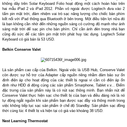
không dây trên Solar Keyboard Folio hoạt động một cách hoàn hảo trên
hai mẫu iPad 2 và iPad 2012. Phần vỏ ngoài được Logitech đưa vào 2
tấm pin mặt trời, đảm nhiệm vai trò sạc năng lượng cho chiếc bàn phím
kết nối với iPad thông qua Bluetooth ở bên trong. Một điều tiện lợi nữa đó
là bạn không cần nhờ đến những nguồn sáng có cường độ mạnh như ánh
sáng mặt trời để sạc pin cho bàn phím. Chỉ cần ánh đèn trong nhà bạn
cũng đủ sức để các tấm pin mặt trời phát huy tác dụng. Logitech Solar
Keyboard có giá bán là 53 USD.
Belkin Conserve Valet
Là sản phẩm cao cấp của Belkin. Ngoài việc là USB Hub, Conserve Valet
còn được sự hỗ trợ của Adapter cấp nguồn riêng nhằm đảm bảo sự ổn
định điện áp cho hoạt động của các thiết bị ngoại vi cần có điện áp ổn
định như HDD di động cùng các sản phẩm Smarphone, Tablet v.v... Điểm
đặc trưng của sản phẩm này là có nút sạc thông minh. Bạn nhấn nút để
Conserve Valet thực hiện sạc cho thiết bị của bạn và điều đáng nói là nó
tự động ngắt nguồn khi sản phẩm bạn được sạc đầy và thông minh trong
việc không tiếp tục sạc sản phẩm ở chế độ Standby. Sản phẩm sạc đồng
thời cùng lúc 4 thiết bị và hiện tại có giá vào khoảng 38 USD.
Nest Learning Thermostat