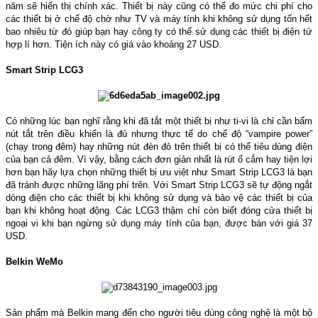
năm sẽ hiển thị chính xác. Thiết bị này cũng có thể đo mức chi phí cho
các thiết bị ở chế độ chờ như TV và máy tính khi không sử dụng tốn hết
bao nhiêu từ đó giúp bạn hay công ty có thể sử dụng các thiết bị điện tử
hợp lí hơn. Tiện ích này có giá vào khoảng 27 USD.
Smart Strip LCG3
Có những lúc bạn nghĩ rằng khi đã tắt một thiết bị như ti-vi là chỉ cần bấm
nút tắt trên điều khiển là đủ nhưng thực tế do chế độ “vampire power”
(chạy trong đêm) hay những nút đèn đỏ trên thiết bị có thể tiêu dùng điện
của bạn cả đêm. Vì vậy, bằng cách đơn giản nhất là rút ổ cắm hay tiện lợi
hơn bạn hãy lựa chọn những thiết bị ưu việt như Smart Strip LCG3 là bạn
đã tránh được những lãng phí trên. Với Smart Strip LCG3 sẽ tự động ngắt
dòng điện cho các thiết bị khi không sử dụng và bảo vệ các thiết bị của
bạn khi không hoạt động. Các LCG3 thậm chí còn biết đóng cửa thiết bị
ngoại vi khi bạn ngừng sử dụng máy tính của bạn, được bán với giá 37
USD.
Belkin WeMo
Sản phẩm mà Belkin mang đến cho người tiêu dùng công nghệ là một bộ