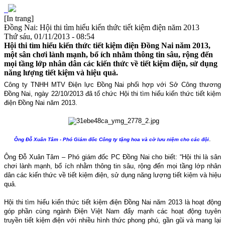
[In trang]
Đồng Nai: Hội thi tìm hiểu kiến thức tiết kiệm điện năm 2013
Thứ sáu, 01/11/2013 - 08:54
Hội thi tìm hiểu kiến thức tiết kiệm điện Đồng Nai năm 2013,
một sân chơi lành mạnh, bổ ích nhằm thông tin sâu, rộng đến
mọi tầng lớp nhân dân các kiến thức về tiết kiệm điện, sử dụng
năng lượng tiết kiệm và hiệu quả.
Công ty TNHH MTV Điện lực Đồng Nai
phối hợp với Sở Công thương
Đồng Nai,
ngày
22/10/2013 đã
tổ chức Hội thi tìm hiểu kiến thức tiết kiệm
điện Đồng Nai năm 2013.
.
Ông Đỗ Xuân Tâm - Phó Giám đốc Công ty tặng hoa và cờ lưu niệm cho các đội
Ông Đỗ Xuân Tâm – Phó giám đốc PC Đồng Nai cho biết: “Hội thi là sân
chơi lành mạnh, bổ ích nhằm thông tin sâu, rộng đến mọi tầng lớp nhân
dân các kiến thức về tiết kiệm điện, sử dụng năng lượng tiết kiệm và hiệu
quả.
Hội thi tìm hiểu kiến thức tiết kiệm điện Đồng Nai năm 2013 là hoạt động
góp phần cùng ngành Điện Việt Nam đẩy mạnh các hoạt động tuyên
truyền tiết kiệm điện với nhiều hình thức phong phú, gần gũi và mang lại