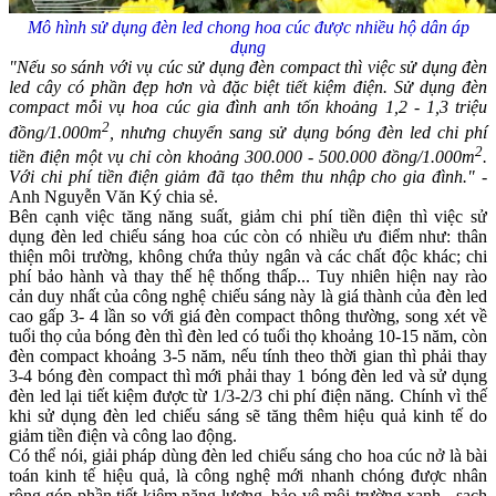
Mô hình sử dụng đèn led chong hoa cúc được nhiều hộ dân áp
dụng
"Nếu so sánh với vụ cúc sử dụng đèn compact thì việc sử dụng đèn
led cây có phần đẹp hơn và đặc biệt tiết kiệm điện. Sử dụng đèn
compact mỗi vụ hoa cúc gia đình anh tốn khoảng 1,2 - 1,3 triệu
2
đồng/1.000m
, nhưng chuyển sang sử dụng bóng đèn led chi phí
2
tiền điện một vụ chỉ còn khoảng 300.000 - 500.000 đồng/1.000m
.
Với chi phí tiền điện giảm đã tạo thêm thu nhập cho gia đình."
-
Anh
Nguyễn Văn Ký chia sẻ.
Bên cạnh việc tăng năng suất, giảm chi phí tiền điện thì việc sử
dụng đèn led chiếu sáng hoa cúc còn có nhiều ưu điểm như: thân
thiện môi trường, không chứa thủy ngân và các chất độc khác; chi
phí bảo hành và thay thế hệ thống thấp... Tuy nhiên hiện nay rào
cản duy nhất của công nghệ chiếu sáng này là giá thành của đèn led
cao gấp 3- 4 lần so với giá đèn compact thông thường, song xét về
tuổi thọ của bóng đèn thì đèn led có tuổi thọ khoảng 10-15 năm, còn
đèn compact khoảng 3-5 năm, nếu tính theo thời gian thì phải thay
3-4 bóng đèn compact thì mới phải thay 1 bóng đèn led và sử dụng
đèn led lại tiết kiệm được từ 1/3-2/3 chi phí điện năng. Chính vì thế
khi sử dụng đèn led chiếu sáng sẽ tăng thêm hiệu quả kinh tế do
giảm tiền điện và công lao động.
Có thể nói, giải pháp dùng đèn led chiếu sáng cho hoa cúc nở là bài
toán kinh tế hiệu quả, là công nghệ mới nhanh chóng được nhân
rộng góp phần tiết kiệm năng lượng, bảo vệ môi trường xanh - sạch