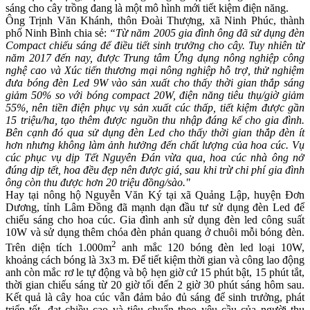
sáng cho cây trồng đang là một mô hình mới tiết kiệm điện năng.
Ông Trịnh Văn Khánh, thôn Đoài Thượng, xã Ninh Phúc, thành
phố Ninh Bình chia sẻ:
“Từ năm 2005 gia đình ông đã sử dụng đèn
Compact chiếu sáng để điều tiết sinh trưởng cho cây. Tuy nhiên từ
năm 2017 đến nay, được Trung tâm Ứng dụng nông nghiệp công
nghệ cao và Xúc tiến thương mại nông nghiệp hỗ trợ, thử nghiệm
đưa bóng đèn Led 9W vào sản xuất cho thấy thời gian thắp sáng
giảm 50% so với bóng compact 20W, điện năng tiêu thụ/giờ giảm
55%, nên tiền điện phục vụ sản xuất cúc thấp, tiết kiệm được gần
15 triệu/ha, tạo thêm được nguồn thu nhập đáng kể cho gia đình.
Bên cạnh đó qua sử dụng đèn Led cho thấy thời gian thắp đèn ít
hơn nhưng không làm ảnh hưởng đến chất lượng của hoa cúc. Vụ
cúc phục vụ dịp Tết Nguyên Đán vừa qua, hoa cúc nhà ông nở
đúng dịp tết, hoa đều đẹp nên được giá, sau khi trừ chi phí gia đình
ông còn thu được hơn 20 triệu đồng/sào."
Hay tại nông hộ Nguyễn Văn Ký tại xã Quảng Lập, huyện Đơn
Dương, tỉnh Lâm Đồng đã mạnh dạn đầu tư sử dụng đèn Led để
chiếu sáng cho hoa cúc. Gia đình anh sử dụng đèn led công suất
10W và sử dụng thêm chóa đèn phản quang ở chuôi mỗi bóng đèn.
2
Trên diện tích 1.000m
anh mắc 120 bóng đèn led loại 10W,
khoảng cách bóng là 3x3 m. Để tiết kiệm thời gian và công lao động
anh còn mắc rơ le tự động và bộ hẹn giờ cứ 15 phút bật, 15 phút tắt,
thời gian chiếu sáng từ 20 giờ tối đến 2 giờ 30 phút sáng hôm sau.
Kết quả là cây hoa cúc vẫn đảm bảo đủ sáng để sinh trưởng, phát
triển tốt, đạt chiều cao và tiêu chuẩn theo yêu cầu của người thu