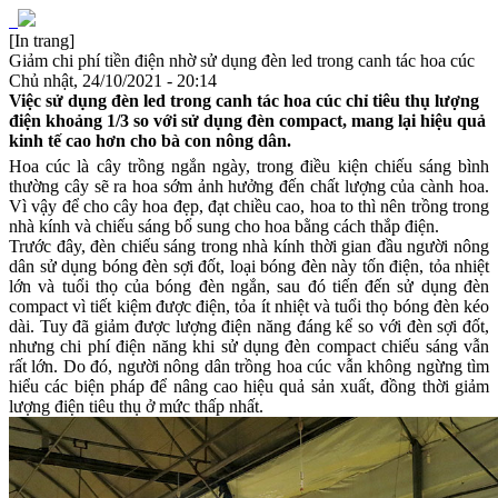
[In trang]
Giảm chi phí tiền điện nhờ sử dụng đèn led trong canh tác hoa cúc
Chủ nhật, 24/10/2021 - 20:14
Việc sử dụng đèn led trong canh tác hoa cúc chỉ tiêu thụ lượng
điện khoảng 1/3 so với sử dụng đèn compact, mang lại hiệu quả
kinh tế cao hơn cho bà con nông dân.
Hoa cúc là cây trồng ngắn ngày, trong điều kiện chiếu sáng bình
thường cây sẽ ra hoa sớm ảnh hưởng đến chất lượng của cành hoa.
Vì vậy để cho cây hoa đẹp, đạt chiều cao, hoa to thì nên trồng trong
nhà kính và chiếu sáng bổ sung cho hoa bằng cách thắp điện.
Trước đây, đèn chiếu sáng trong nhà kính thời gian đầu người nông
dân sử dụng bóng đèn sợi đốt, loại bóng đèn này tốn điện, tỏa nhiệt
lớn và tuổi thọ của bóng đèn ngắn, sau đó tiến đến sử dụng đèn
compact vì
tiết kiệm được điện, tỏa ít nhiệt và tuổi thọ bóng đèn kéo
dài. Tuy đã giảm được lượng điện năng đáng kể so với đèn sợi đốt,
nhưng chi phí điện năng khi sử dụng đèn compact chiếu sáng vẫn
rất lớn. Do đó, n
gười nông dân trồng hoa cúc vẫn không ngừng tìm
hiểu các biện pháp để nâng cao hiệu quả sản xuất, đồng thời giảm
lượng điện tiêu thụ ở mức thấp nhất.