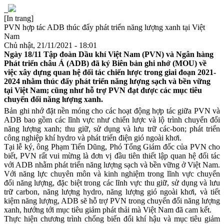
[In trang]
PVN hợp tác ADB thúc đẩy phát triển năng lượng xanh tại Việt
Nam
Chủ nhật, 21/11/2021 - 18:01
Ngày 18/11 Tập đoàn Dầu khí Việt Nam (PVN) và Ngân hàng
Phát triển châu Á (ADB) đã ký Biên bản ghi nhớ (MOU) về
việc xây dựng quan hệ đối tác chiến lược trong giai đoạn 2021-
2024 nhằm thúc đẩy phát triển năng lượng sạch và bền vững
tại Việt Nam; cũng như hỗ trợ PVN đạt được các mục tiêu
chuyển đổi năng lượng xanh.
B
ản ghi nhớ đặt nền móng cho các hoạt động hợp tác giữa PVN và
ADB bao gồm các lĩnh vực như chiến lược và lộ trình chuyển đổi
năng lượng xanh; thu giữ, sử dụng và lưu trữ các-bon; phát triển
công nghiệp khí hydro và phát triển điện gió ngoài khơi.
Tại lễ ký, ông Phạm Tiến Dũng, Phó Tổng Giám đốc của PVN cho
biết, PVN rất vui mừng là đơn vị đầu tiên thiết lập quan hệ đối tác
với ADB nhằm phát triển năng lượng sạch và bền vững ở Việt Nam.
Với năng lực chuyên môn và kinh nghiệm trong lĩnh vực chuyển
đổi năng lượng, đặc biệt trong các lĩnh vực thu giữ, sử dụng và lưu
trữ carbon, năng lượng hydro, năng lượng gió ngoài khơi, và tiết
kiệm năng lượng, ADB sẽ hỗ trợ PVN trong chuyển đổi năng lượng
xanh, hướng tới mục tiêu giảm phát thải mà Việt Nam đã cam kết.
Thực hiện chương trình chống biến đổi khí hậu và mục tiêu giảm