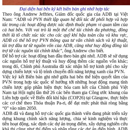
Đại diện hai
bên ký kết biên bản ghi nhớ hợp tác
Theo ông Andrew Jeffries, Giám đốc quốc gia của ADB tại Việt
Nam:
“ADB và PVN thiết lập quan hệ đối tác để phối hợp và hợp
tác trong các hoạt động được xác định thuộc phạm vi quan tâm của
cả hai bên. Với vai trò là một thể chế tài chính đa phương, đồng
thời là tổ chức xúc tác cho các quỹ khí hậu toàn cầu và khu vực,
ADB có thể hỗ trợ PVN thông qua tư vấn chính sách và kỹ thuật,
tài trợ đầu tư từ nguồn vốn của ADB, cũng như huy động đồng tài
trợ từ các nguồn tài chính khác"
, ông Andrew cho biết.
Để hỗ trợ các hoạt động ban đầu theo bản ghi nhớ, ADB sẽ sử dụng
các nguồn hỗ trợ kỹ thuật và huy động thêm các nguồn vốn khác;
trong đó, Chính phủ Australia đã xác nhận hỗ trợ kinh phí cho xây
dựng chiến lược và lộ trình chuyển đổi năng lượng xanh của PVN.
Việc ký kết Biên bản ghi nhớ giữa hai bên thể hiện quyết tâm của
PVN trong hợp tác quốc tế hướng tới những hoạt động mang tính
chiến lược góp phần hiện thực hóa cam kết của Chính phủ Việt
Nam tại Hội nghị lần thứ 26 các bên tham gia Công ước khung của
Liên hợp quốc về Biến đổi khí hậu (COP26) tại Glasgow, thực hiện
các cơ chế theo Thỏa thuận Pa-ri, để đạt mức phát thải ròng bằng
“0” vào năm 2050.
ADB đã và đang hỗ trợ các quốc gia thành viên đang phát triển xây
dựng khung chính sách năng lượng, chia sẻ kinh nghiệm và thực
tiễn hoạt động, xác định các dự án trọng điểm, xây dựng nghiên cứu
khả thi cũng như thí điểm và nhân rộng các dự án điển hình. ADB