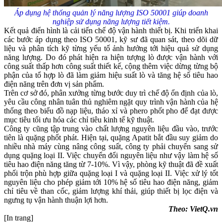
Áp dụng hệ thống quản lý năng lượng ISO 50001 giúp doanh
nghiệp sử dụng năng lượng tiết kiệm.
Kết quả điển hình là cải tiến chế độ vận hành thiết bị. Khi triển khai
các bước áp dụng theo ISO 50001, kỹ sư đã quan sát, theo dõi dữ
liệu và phân tích kỹ từng yếu tố ảnh hưởng tới hiệu quả sử dụng
năng lượng. Do đó phát hiện ra hiện tượng lò được vận hành với
công suất thấp hơn công suất thiết kế, cộng thêm việc dừng từng bộ
phận của tổ hợp lò đã làm giảm hiệu suất lò và tăng hệ số tiêu hao
điện năng trên đơn vị sản phẩm.
Trên cơ sở đó, phân xưởng từng bước duy trì chế độ ổn định của lò,
yêu cầu công nhân tuân thủ nghiêm ngặt quy trình vận hành của hệ
thống theo biểu đồ nạp liệu, tháo xỉ và phero phốt pho để đạt được
mục tiêu tối ưu hóa các chỉ tiêu kinh tế kỹ thuật.
Công ty cũng tập trung vào chất lượng nguyên liệu đầu vào, trước
tiên là quặng phốt phát. Hiện tại, quặng Apatit bắt đầu suy giảm do
nhiều nhà máy cùng nâng công suất, công ty phải chuyển sang sử
dụng quặng loại II. Việc chuyển đổi nguyên liệu như vậy làm hệ số
tiêu hao điện năng tăng từ 7-10%. Vì vậy, phòng kỹ thuật đã đề xuất
phối trộn phù hợp giữa quặng loại I và quặng loại II. Việc xử lý tốt
nguyên liệu cho phép giảm tới 10% hệ số tiêu hao điện năng, giảm
chỉ tiêu về than cốc, giảm lượng khí thải, giúp thiết bị lọc điện và
ngưng tụ vận hành thuận lợi hơn.
Theo:
VietQ.vn
[In trang]