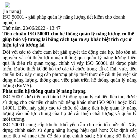
[In trang]
ISO 50001 - giải pháp quản lý năng lượng tiết kiệm cho doanh
nghiệp
Thứ năm, 23/06/2022 - 13:47
Tiêu chuẩn ISO 50001 cho hệ thống quản lý năng lượng có thể
giúp bảo vệ tương lai bằng cách tạo ra sự khác biệt tích cực ở
hiện tại và tương lai.
Đối với các tổ chức cam kết giải quyết tác động của họ, bảo tồn tài
nguyên và cải thiện lợi nhuận thông qua quản lý năng lượng hiệu
quả là điều rất quan trọng, chính vì vậy ISO 50001 đã được phát
triển. Được thiết kế để hỗ trợ các tổ chức trong tất cả lĩnh vực, tiêu
chuẩn ISO này cung cấp phương pháp thiết thực để cải thiện việc sử
dụng năng lượng, thông qua việc phát triển hệ thống quản lý năng
lượng (EnMS).
Phát triển hệ thống quản lý năng lượng
ISO 50001 dựa trên mô hình hệ thống quản lý cải tiến liên tục, được
sử dụng cho các tiêu chuẩn nổi tiếng khác như ISO 9001 hoặc ISO
14001. Điều này giúp các tổ chức dễ dàng tích hợp quản lý năng
lượng vào nỗ lực chung của họ để cải thiện chất lượng và quản lý
môi trường.
ISO 50001 cung cấp khuôn khổ yêu cầu cho các tổ chức để: Xây
dựng chính sách sử dụng năng lượng hiệu quả hơn; Xác định các
mục tiêu và mục tiêu để đáp ứng chính sách; Sử dụng dữ liệu để