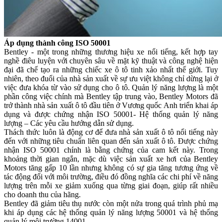
Áp dụng thành công ISO 50001
Bentley - một trong những thương hiệu xe nổi tiếng, kết hợp tay
nghề điêu luyện với chuyên sâu về mặt kỹ thuật và công nghệ hiện
đại đã chế tạo ra những chiếc xe ô tô tinh xảo nhất thế giới. Tuy
nhiên, theo đuổi của nhà sản xuất về sự ưu việt không chỉ dừng lại ở
việc đưa khóa từ vào sử dụng cho ô tô. Quản lý năng lượng là một
phần công việc chính mà Bentley tập trung vào, Bentley Motors đã
trở thành nhà sản xuất ô tô đầu tiên ở Vương quốc Anh triển khai áp
dụng và được chứng nhận ISO 50001- Hệ thống quản lý năng
lượng – Các yêu cầu hướng dẫn sử dụng.
Thách thức luôn là động cơ để đưa nhà sản xuất ô tô nổi tiếng này
đến với những tiêu chuẩn liên quan đến sản xuất ô tô. Được chứng
nhận ISO 50001 chính là bằng chứng của cam kết này. Trong
khoảng thời gian ngắn, mặc dù việc sản xuất xe hơi của Bentley
Motors tăng gấp 10 lần nhưng không có sự gia tăng tương ứng về
tác động đối với môi trường, điều đó đồng nghĩa các chi phí về năng
lượng trên mỗi xe giảm xuống qua từng giai đoạn, giúp rất nhiều
cho doanh thu của hãng.
Bentley đã giảm tiêu thụ nước còn một nửa trong quá trình phủ mạ
khi áp dụng các hệ thống quản lý năng lượng 50001 và hệ thống
quản lý môi trường 14001.