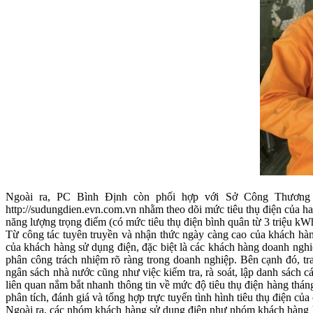
Ngoài ra, PC Bình Định còn phối hợp với Sở Công Thương th
http://sudungdien.evn.com.vn nhằm theo dõi mức tiêu thụ điện của h
năng lượng trọng điểm (có mức tiêu thụ điện bình quân từ 3 triệu kWh
Từ công tác tuyên truyền và nhận thức ngày càng cao của khách hàng
của khách hàng sử dụng điện, đặc biệt là các khách hàng doanh nghi
phân công trách nhiệm rõ ràng trong doanh nghiệp. Bên cạnh đó, tra
ngân sách nhà nước cũng như việc kiểm tra, rà soát, lập danh sách c
liên quan nắm bắt nhanh thông tin về mức độ tiêu thụ điện hàng thá
phân tích, đánh giá và tổng hợp trực tuyến tình hình tiêu thụ điện của
Ngoài ra, các nhóm khách hàng sử dụng điện như nhóm khách hàng khố