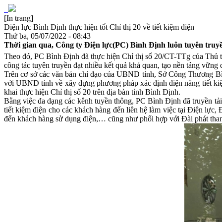
[In trang]
Điện lực Bình Định thực hiện tốt Chỉ thị 20 về tiết kiệm điện
Thứ ba, 05/07/2022 - 08:43
Thời gian qua, Công ty Điện lực(PC) Bình Định luôn tuyên truyề
Theo đó, PC Bình Định đã thực hiện Chỉ thị số 20/CT-TTg của Thủ tư
công tác tuyên truyền đạt nhiều kết quả khả quan, tạo nền tảng vững c
Trên cơ sở các văn bản chỉ đạo của UBND tỉnh, Sở Công Thương Bì
với UBND tỉnh về xây dựng phương pháp xác định điện năng tiết k
khai thực hiện Chỉ thị số 20 trên địa bàn tỉnh Bình Định.
Bằng việc đa dạng các kênh tuyền thông, PC Bình Định đã truyền tải đ
tiết kiệm điện cho các khách hàng đến liên hệ làm việc tại Điện lực, Đ
đến khách hàng sử dụng điện,… cũng như phối hợp với Đài phát thanh 