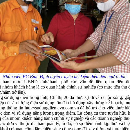
Nhân viên PC Bình Định tuyên truyền tiết kiệm điện đến người dân.
am mưu UBND tỉnh/thành phố các vấn đề liên quan đến tiết k
ai nhóm khách hàng là cơ quan hành chính sự nghiệp (có mức tiêu thụ
/năm trở lên).
 sử dụng điện trong tỉnh, Chỉ thị 20 đã thực sự đi vào cuộc sống, góp
ệp có sản lượng điện sử dụng lớn đã chủ động xây dựng kế hoạch, mục t
ng thông tin http://sudungdien.evn.com.vn đã hỗ trợ cho việc thực h
ác đơn vị sử dụng năng lượng trọng điểm. Là công cụ trực tuyến hữu íc
ng của nhóm khách hàng hành chính sự nghiệp và các doanh nghiệp thu
 các đơn vị thuộc địa bàn quản lý, từ đó, có sự điều hành kịp thời và hi
i cơ quan công lập,chiếu sáng công cộng đã xây dựng và thực hiện nộ