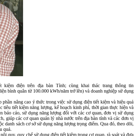
iệm điện trên địa bàn Tỉnh; cùng khai thác trang thông tin
 điện bình quân từ 100.000 kWh/năm trở lên) và doanh nghiệp sử dụng
 phần nâng cao ý thức trong việc sử dụng điện tiết kiệm và hiệu quả
iêu tiết kiệm năng lượng, kế hoạch kinh phí, thời gian thực hiện và
iện báo cáo, sử dụng năng lượng đối với các cơ quan, đơn vị sử dụng
h, giúp các cơ quan quản lý nhà nước trên địa bàn tỉnh và các đơn vị
ộc danh sách cơ sở sử dụng năng lượng trọng điểm. Qua đó, theo dõi,
ệu quả.
i quy, quy chế sử dụng điện tiết kiệm trong cơ quan, rà soát và đưa