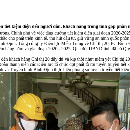
n tiết kiệm điện đến người dân, khách hàng trong tỉnh góp phần n
ớng Chính phủ về việc tăng cường tiết kiệm điện giai đoạn 2020-2025 (
hắc cho phát triển kinh tế, thu hút đầu tư, giữ vững an ninh quốc phòn
nh Định, Tổng công ty Điện lực Miền Trung về Chỉ thị 20, PC Bình
iệm hàng năm và giai đoạn 2020 - 2025. Qua đó, UBND tỉnh đã có Q
ến khách hàng Chỉ thị 20 đầy đủ và kịp thời như: niêm yết Chỉ thị 20 
oàn thanh niên các Điện lực tổ chức đợt phát tờ rơi tuyên truyền tiết k
và Truyền hình Bình Định thực hiện phóng sự tuyên truyền tiết kiệm đ