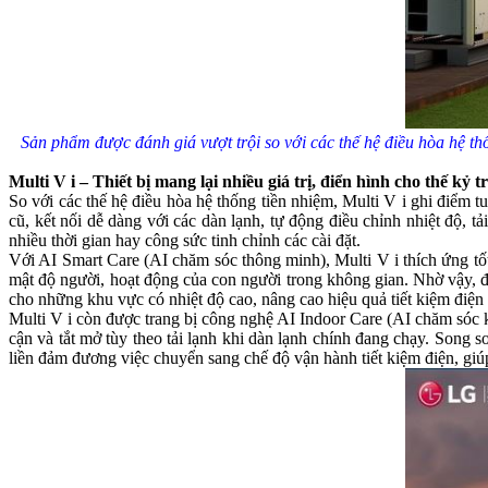
Sản phẩm được đánh giá vượt trội so với các thế hệ điều hòa hệ thốn
Multi V i – Thiết bị mang lại nhiều giá trị, điển hình cho thế kỷ t
So với các thế hệ điều hòa hệ thống tiền nhiệm, Multi V i ghi điểm tu
cũ, kết nối dễ dàng với các dàn lạnh, tự động điều chỉnh nhiệt độ, 
nhiều thời gian hay công sức tinh chỉnh các cài đặt.
Với AI Smart Care (AI chăm sóc thông minh), Multi V i thích ứng tố
mật độ người, hoạt động của con người trong không gian. Nhờ vậy, đ
cho những khu vực có nhiệt độ cao, nâng cao hiệu quả tiết kiệm điện
Multi V i còn được trang bị công nghệ AI Indoor Care (AI chăm sóc k
cận và tắt mở tùy theo tải lạnh khi dàn lạnh chính đang chạy. Song 
liền đảm đương việc chuyển sang chế độ vận hành tiết kiệm điện, giú