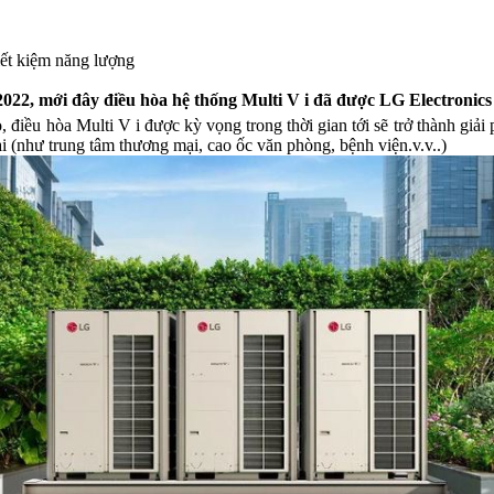
iết kiệm năng lượng
22, mới đây điều hòa hệ thống Multi V i đã được LG Electronics 
o, điều hòa Multi V i được kỳ vọng trong thời gian tới sẽ trở thành giả
i (như trung tâm thương mại, cao ốc văn phòng, bệnh viện.v.v..)