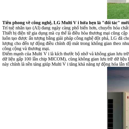
Tiên phong về công nghệ, LG Multi V i hứa hẹn là "đối tác" mớ
Trí tuệ nhân tạo (AI) đang ngày càng phổ biến hơn, chuyển hóa chấ
Thiết bị điện tử gia dụng mà cụ thể là điều hòa thương mại cũng cập
luôn tạo được ấn tượng bằng giải pháp công nghệ đột phá, LG đã cho r
lượng cho đến tự động điều chỉnh độ mát trong không gian theo nhu
công cộng và thương mại.
Điểm mạnh của Multi V i là kích thước bộ nhớ và không gian lưu trữ 
dữ liệu gấp 100 lần chip MICOM), cùng không gian lưu trữ dữ liệu
này chính là nền tảng giúp Multi V i tăng khả năng tự động hóa lẫn t