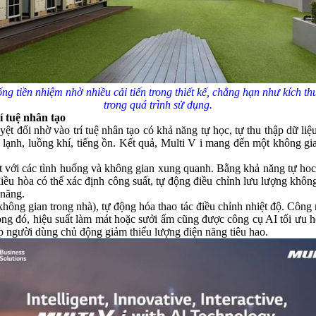
g tiền nhiệm nhờ nhiều cải tiến trong thiết kế, chẳng hạn như kích th
trong quá trình sử dụng.
rí tuệ nhân tạo
yệt đối nhờ vào trí tuệ nhân tạo có khả năng tự học, tự thu thập dữ li
tải lạnh, luồng khí, tiếng ồn. Kết quả, Multi V i mang đến một không
t với các tình huống và không gian xung quanh. Bằng khả năng tự hoc, 
iều hòa có thể xác định công suất, tự động điều chỉnh lưu lượng không
 năng.
hông gian trong nhà), tự động hóa thao tác điều chỉnh nhiệt độ. Công 
song đó, hiệu suất làm mát hoặc sưởi ấm cũng được công cụ AI tối ưu 
p người dùng chủ động giảm thiểu lượng điện năng tiêu hao.