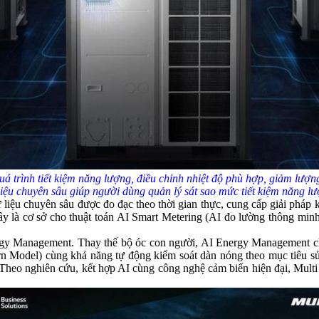
 trình tiết kiệm năng lượng, điều chỉnh nhiệt độ phù hợp, giảm lượn
liệu chuyên sâu giúp người dùng quản lý sát sao mức tiết kiệm năng lư
liệu chuyên sâu được đo đạc theo thời gian thực, cung cấp giải pháp 
ây là cơ sở cho thuật toán AI Smart Metering (AI đo lường thông minh
nergy Management. Thay thế bộ óc con người, AI Energy Management c
n Model) cùng khả năng tự động kiểm soát dàn nóng theo mục tiêu s
Theo nghiên cứu, kết hợp AI cùng công nghệ cảm biến hiện đại, Multi