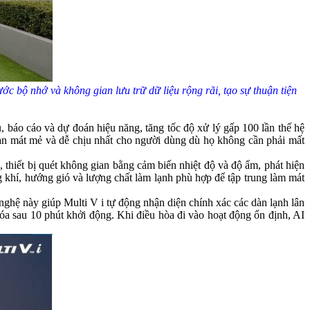
ước bộ nhớ và không gian lưu trữ dữ liệu rộng rãi, tạo sự thuận tiện
ệu, báo cáo và dự đoán hiệu năng, tăng tốc độ xử lý gấp 100 lần thế hệ
 gian mát mẻ và dễ chịu nhất cho người dùng dù họ không cần phải mất
thiết bị quét không gian bằng cảm biến nhiệt độ và độ ẩm, phát hiện
 khí, hướng gió và lượng chất làm lạnh phù hợp để tập trung làm mát
nghệ này giúp Multi V i tự động nhận diện chính xác các dàn lạnh lân
hóa sau 10 phút khởi động. Khi điều hòa đi vào hoạt động ổn định, AI