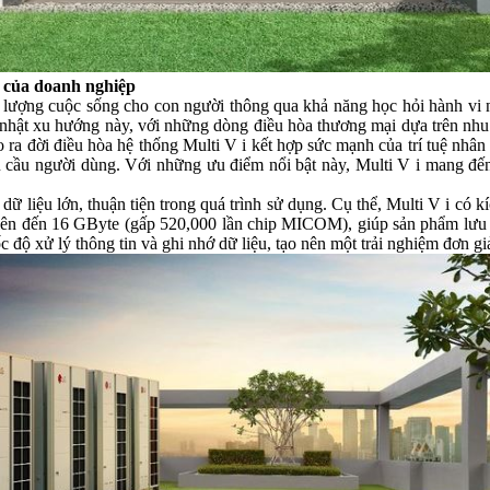
i của doanh nghiệp
t lượng cuộc sống cho con người thông qua khả năng học hỏi hành vi n
 nhật xu hướng này, với những dòng điều hòa thương mại dựa trên nhu c
a đời điều hòa hệ thống Multi V i kết hợp sức mạnh của trí tuệ nhân tạ
 cầu người dùng. Với những ưu điểm nổi bật này, Multi V i mang đến 
dữ liệu lớn, thuận tiện trong quá trình sử dụng. Cụ thể, Multi V i có 
 lên đến 16 GByte (gấp 520,000 lần chip MICOM), giúp sản phẩm lưu t
ốc độ xử lý thông tin và ghi nhớ dữ liệu, tạo nên một trải nghiệm đơn 