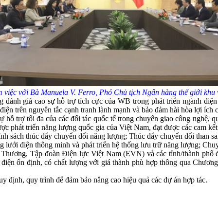
iệc với Bà Manuela V. Ferro, Phó Chủ tịch Ngân hàng thế giới kh
nh giá cao sự hỗ trợ tích cực của WB trong phát triển ngành điện
điện trên nguyên tắc cạnh tranh lành mạnh và bảo đảm hài hòa lợi ích c
hỗ trợ tối đa của các đối tác quốc tế trong chuyển giao công nghệ, q
ược phát triển năng lượng quốc gia của Việt Nam, đạt được các cam kế
ính sách thúc đẩy chuyển đổi năng lượng; Thúc đẩy chuyển đổi than sa
ng lưới điện thông minh và phát triển hệ thống lưu trữ năng lượng; Ch
Thương, Tập đoàn Điện lực Việt Nam (EVN) và các tỉnh/thành phố để 
điện ổn định, có chất lượng với giá thành phù hợp thông qua Chương t
 quy định, quy trình để đảm bảo nâng cao hiệu quả các dự án hợp tác.