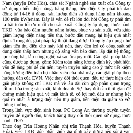
Nam (huyện Đức Hòa), chia sẻ: Ngành nghề sản xuất của Công ty
sử dụng nhiều điện năng, hàng tháng, tiền điện Cty phải trả dao
động từ 14-16 tỉ đồng, sản lượng điện sử dụng hàng năm khoảng
100 triệu kWh/năm. Đây là vấn đề rất lớn đòi hỏi Công ty phải tìm
ra bài toán tối ưu nhất cho sản xuất. Công ty áp dụng, thực hành
TKĐ, vừa bảo đảm nguồn năng lượng phục vụ sản xuất, vừa giúp
giảm lượng điện năng tiêu thụ, bước đầu mang lại hiệu quả nhất
định. Trong đó, giải pháp kỹ thuật đang được Công ty áp dụng như
giảm tiêu thụ điện cho máy khí nén, thay đèn led có công suất sử
dụng điện thấp hơn nhưng độ sáng vẫn bảo đảm, lắp đặt hệ thống
lọc sóng hài, lắp công nghệ xả sạc ắc-quy mới. Các giải pháp khác
cũng được áp dụng, gồm: Kiểm toán năng lượng định kỳ, phát hiện
vấn đề lãng phí để cải tiến; tuyên truyền nâng cao ý thức tiết kiệm
năng lượng đến toàn bộ nhân viên của nhà máy, các giải pháp theo
hướng dẫn của EVN. Việc thay đổi thói quen, đầu tư thực hiện các
giải pháp không chỉ TKĐ mà về lâu dài còn góp phần quan trọng
tối ưu hóa trong sản xuất, kinh doanh. Sự thay đổi cần thời gian để
chứng minh hiệu quả về mặt kinh tế, có lợi mới đầu tư nhưng kết
quả rõ nhất là lượng điện tiêu thụ giảm, tiền điện đã giảm so với
thông thường.
Trong lĩnh vực điện sinh hoạt, PC Long An thường xuyên tuyên
truyền để người dân, khách hàng thay đổi thói quen sử dụng, thực
hành TKĐ.
Theo ông Trần Hoàng Nhân (thị trấn Thạnh Hóa, huyện Thạnh
Hóa), việc TKĐ góp phần giúp gia đình xây dựng nếp sống văn