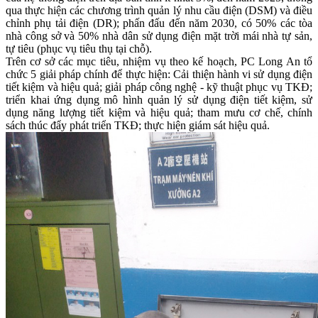
qua thực hiện các chương trình quản lý nhu cầu điện (DSM) và điều
chỉnh phụ tải điện (DR); phấn đấu đến năm 2030, có 50% các tòa
nhà công sở và 50% nhà dân sử dụng điện mặt trời mái nhà tự sản,
tự tiêu (phục vụ tiêu thụ tại chỗ).
Trên cơ sở các mục tiêu, nhiệm vụ theo kế hoạch, PC Long An tổ
chức 5 giải pháp chính để thực hiện: Cải thiện hành vi sử dụng điện
tiết kiệm và hiệu quả; giải pháp công nghệ - kỹ thuật phục vụ TKĐ;
triển khai ứng dụng mô hình quản lý sử dụng điện tiết kiệm, sử
dụng năng lượng tiết kiệm và hiệu quả; tham mưu cơ chế, chính
sách thúc đẩy phát triển TKĐ; thực hiện giám sát hiệu quả.