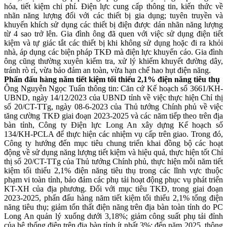
hóa, tiết kiệm chi phí. Điện lực cung cấp thông tin, kiến thức về
nhãn năng lượng đối với các thiết bị gia dụng; tuyên truyền và
khuyến khích sử dụng các thiết bị điện được dán nhãn năng lượng
từ 4 sao trở lên. Gia đình ông đã quen với việc sử dụng điện tiết
kiệm và tự giác tắt các thiết bị khi không sử dụng hoặc đi ra khỏi
nhà, áp dụng các biện pháp TKĐ mà điện lực khuyến cáo. Gia đình
ông cũng thường xuyên kiểm tra, xử lý khiếm khuyết đường dây,
tránh rò rỉ, vừa bảo đảm an toàn, vừa hạn chế hao hụt điện năng.
Phấn đấu hàng năm tiết kiệm tối thiểu 2,1% điện năng tiêu thụ
Ông Nguyễn Ngọc Tuấn thông tin: Căn cứ Kế hoạch số 3661/KH-
UBND, ngày 14/12/2023 của UBND tỉnh về việc thực hiện Chỉ thị
số 20/CT-TTg, ngày 08-6-2023 của Thủ tướng Chính phủ về việc
tăng cường TKĐ giai đoạn 2023-2025 và các năm tiếp theo trên địa
bàn tỉnh, Công ty Điện lực Long An xây dựng Kế hoạch số
134/KH-PCLA để thực hiện các nhiệm vụ cấp trên giao. Trong đó,
Công ty hướng đến mục tiêu chung triển khai đồng bộ các hoạt
động về sử dụng năng lượng tiết kiệm và hiệu quả, thực hiện tốt Chỉ
thị số 20/CT-TTg của Thủ tướng Chính phủ, thực hiện mỗi năm tiết
kiệm tối thiểu 2,1% điện năng tiêu thụ trong các lĩnh vực thuộc
phạm vi toàn tỉnh, bảo đảm các phụ tải hoạt động phục vụ phát triển
KT-XH của địa phương. Đối với mục tiêu TKĐ, trong giai đoạn
2023-2025, phấn đấu hàng năm tiết kiệm tối thiểu 2,1% tổng điện
năng tiêu thụ; giảm tổn thất điện năng trên địa bàn toàn tỉnh do PC
Long An quản lý xuống dưới 3,18%; giảm công suất phụ tải đỉnh
của hệ thống điện trên địa bàn tỉnh ít nhất 3%; đến năm 2025, thông