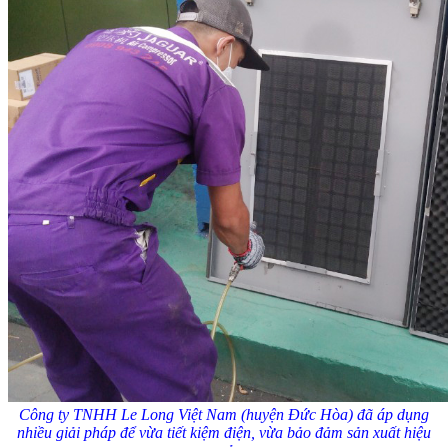
Công ty TNHH Le Long Việt Nam (huyện Đức Hòa) đã áp dụng
nhiều giải pháp để vừa tiết kiệm điện, vừa bảo đảm sản xuất hiệu