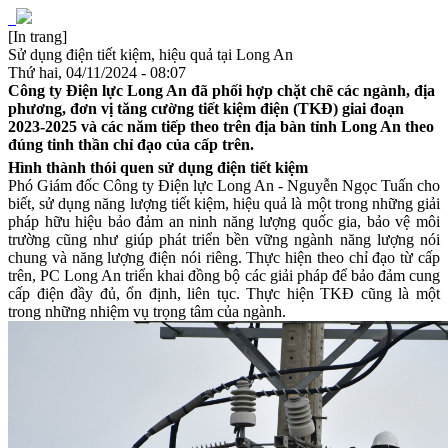
[In trang]
Sử dụng điện tiết kiệm, hiệu quả tại Long An
Thứ hai, 04/11/2024 - 08:07
Công ty Điện lực Long An đã phối hợp chặt chẽ các ngành, địa
phương, đơn vị tăng cường tiết kiệm điện (TKĐ) giai đoạn
2023-2025 và các năm tiếp theo trên địa bàn tỉnh Long An theo
đúng tinh thần chỉ đạo của cấp trên.
Hình thành thói quen sử dụng điện tiết kiệm
Phó Giám đốc Công ty Điện lực Long An - Nguyễn Ngọc Tuấn cho
biết, sử dụng năng lượng tiết kiệm, hiệu quả là một trong những giải
pháp hữu hiệu bảo đảm an ninh năng lượng quốc gia, bảo vệ môi
trường cũng như giúp phát triển bền vững ngành năng lượng nói
chung và năng lượng điện nói riêng. Thực hiện theo chỉ đạo từ cấp
trên, PC Long An triển khai đồng bộ các giải pháp để bảo đảm cung
cấp điện đầy đủ, ổn định, liên tục. Thực hiện TKĐ cũng là một
trong những nhiệm vụ trọng tâm của ngành.