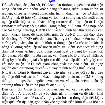
quả.
Đối với công tác giám sát, PC Long An thường xuyên theo dõi điện
năng tiêu thụ các nhóm khách hàng sử dụng điện: Hành chính sự
nghiệp; chiếu sáng công cộng; nhà hàng, khách sạn, cơ sở dịch vụ
thương mại, tổ hợp văn phòng và tòa nhà chung cư; sản xuất công
nghiệp (đặc biệt là các khách hàng có mức tiêu thụ điện từ 1 triệu
kWh/năm trở lên); hộ gia đình. Hàng tháng, quí, năm, tổng hợp, báo
cáo Sở Công Thương, UBND tỉnh về tình hình tiêu thụ điện của các
nhóm khách hàng, đề xuất, kiến nghị để UBND tỉnh chỉ đạo, điều
hành công tác TKĐ trên địa bàn; Tham gia các đoàn kiểm tra, tăng
cường công tác giám sát tình hình sử dụng điện của các nhóm khách
hàng sử dụng điện; lập kế hoạch kiểm tra, kiểm soát việc sử dụng
điện tiết kiệm và hiệu quả, đúng công suất đã đăng ký trong hợp
đồng mua bán điện; tuyên truyền, vận động các tổ chức, cá nhân có
đăng ký biểu đồ phụ tải vào giờ cao điểm và thấp điểm cùng ký cam
kết thỏa thuận TKĐ, tiết giảm công suất giờ cao điểm, sử dụng
nguồn điện dự phòng tại chỗ (khi xảy ra tình huống thiếu điện).
Ngoài ra, Công ty thường xuyên cập nhật và theo dõi số liệu tiêu
thụ điện đối với các nhóm khách hàng trên phần mềm CMIS, trang
thông tin https://sudungdien.evn.com.vn và phần mềm quản lý
chương trình Điều chỉnh phụ tải điện (DR).
Bên cạnh đó, Công ty cũng có văn bản yêu cầu các phòng, ban,
điện lực trực thuộc căn cứ vào chức năng, nhiệm vụ để triển khai
hiệu quả kế hoạch đề ra, xây dựng văn hóa sử dụng điện tiết kiệm,
hiệu quả trên địa bàn, góp phần vào sự phát triển kinh tế - xã hội địa