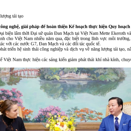
ượng tái tạo
 nghệ, giải pháp để hoàn thiện Kế hoạch thực hiện Quy hoạch điện
Đại biện lâm thời Đại sứ quán Đan Mạch tại Việt Nam Mette Ekeroth v
h cho Việt Nam nhiều năm qua, đặc biệt trong lĩnh vực môi trường, k
ác với các nước G7, Đan Mạch và các đối tác quốc tế.
át triển hệ sinh thái công nghiệp và dịch vụ về năng lượng tái tạo, n
để Việt Nam thực hiện các sáng kiến giảm phát thải khí nhà kính, ch