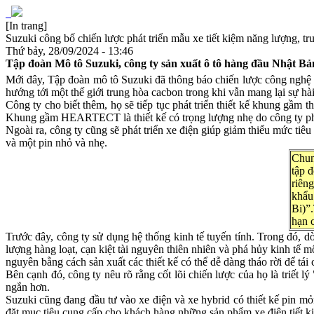
[In trang]
Suzuki công bố chiến lược phát triển mẫu xe tiết kiệm năng lượng, t
Thứ bảy, 28/09/2024 - 13:46
Tập đoàn Mô tô Suzuki, công ty sản xuất ô tô hàng đầu Nhật Bản
Mới đây, Tập đoàn mô tô Suzuki đã thông báo chiến lược công nghệ t
hướng tới một thế giới trung hòa cacbon trong khi vẫn mang lại sự hài
Công ty cho biết thêm, họ sẽ tiếp tục phát triển thiết kế khung g
Khung gầm HEARTECT là thiết kế có trọng lượng nhẹ do công ty phá
Ngoài ra, công ty cũng sẽ phát triển xe điện giúp giảm thiểu mức ti
và một pin nhỏ và nhẹ.
Chun
tập 
riên
khẩu
Bi)”
hạn 
Trước đây, công ty sử dụng hệ thống kinh tế tuyến tính. Trong đó, dò
lượng hàng loạt, cạn kiệt tài nguyên thiên nhiên và phá hủy kinh tế m
nguyên bằng cách sản xuất các thiết kế có thể dễ dàng tháo rời để tái 
Bên cạnh đó, công ty nêu rõ rằng cốt lõi chiến lược của họ là triết 
ngắn hơn.
Suzuki cũng đang đầu tư vào xe điện và xe hybrid có thiết kế pin mỏ
đặt mục tiêu cung cấp cho khách hàng những sản phẩm xe điện tiết k