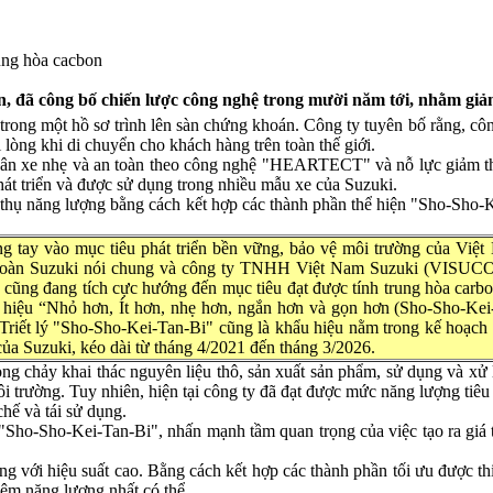
rung hòa cacbon
, đã công bố chiến lược công nghệ trong mười năm tới, nhằm giảm
rong một hồ sơ trình lên sàn chứng khoán. Công ty tuyên bố rằng, cô
 lòng khi di chuyển cho khách hàng trên toàn thế giới.
ầm thân xe nhẹ và an toàn theo công nghệ "HEARTECT" và nỗ lực giảm t
t triển và được sử dụng trong nhiều mẫu xe của Suzuki.
êu thụ năng lượng bằng cách kết hợp các thành phần thể hiện "Sho-Sho
g tay vào mục tiêu phát triển bền vững, bảo vệ môi trường của Việt
đoàn Suzuki nói chung và công ty TNHH Việt Nam Suzuki (VISUCO
g cũng đang tích cực hướng đến mục tiêu đạt được tính trung hòa carbo
 hiệu “Nhỏ hơn, Ít hơn, nhẹ hơn, ngắn hơn và gọn hơn (Sho-Sho-Kei
.Triết lý "Sho-Sho-Kei-Tan-Bi" cũng là khẩu hiệu nằm trong kế hoạch 
của Suzuki, kéo dài từ tháng 4/2021 đến tháng 3/2026.
ng chảy khai thác nguyên liệu thô, sản xuất sản phẩm, sử dụng và xử lý
ôi trường. Tuy nhiên, hiện tại công ty đã đạt được mức năng lượng tiêu t
chế và tái sử dụng.
lý "Sho-Sho-Kei-Tan-Bi", nhấn mạnh tầm quan trọng của việc tạo ra giá 
ng với hiệu suất cao. Bằng cách kết hợp các thành phần tối ưu được th
iệm năng lượng nhất có thể.