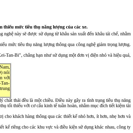
 thiểu mức tiêu thụ năng lượng của các xe.
ng nghệ này sẽ được sử dụng từ khâu sản xuất đến khâu tái chế, nhằm
hiểu mức tiêu thụ năng lượng thông qua công nghệ giảm trọng lượng.
-Kei-Tan-Bi", chẳng hạn như sử dụng một đơn vị điện nhỏ và hiệu quả,
 Nam,
) nói
n với
-Tan-
trung
 chất thải đều là một chiều. Điều này gây ra tình trạng tiêu thụ năng
hụ tối thiểu với cơ cấu kinh tế tuần hoàn, nhằm mục đích tiết kiệm tài
trị cho khách hàng thông qua các thiết kế nhỏ hơn, ít hơn, nhẹ hơn và
iết kế riêng cho các khu vực và điều kiện sử dụng khác nhau, công ty