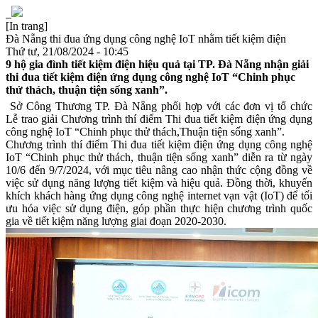
[In trang]
Đà Nẵng thi đua ứng dụng công nghệ IoT nhằm tiết kiệm điện
Thứ tư, 21/08/2024 - 10:45
9 hộ gia đình tiết kiệm điện hiệu quả tại TP. Đà Nẵng nhận giải
thi đua tiết kiệm điện ứng dụng công nghệ IoT “Chinh phục
thử thách, thuận tiện sống xanh”.
Sở Công Thương TP. Đà Nẵng phối hợp với các đơn vị tổ chức
Lễ trao giải Chương trình thí điểm Thi đua tiết kiệm điện ứng dụng
công nghệ IoT “Chinh phục thử thách,Thuận tiện sống xanh”.
Chương trình thí điểm Thi đua tiết kiệm điện ứng dụng công nghệ
IoT “Chinh phục thử thách, thuận tiện sống xanh” diễn ra từ ngày
10/6 đến 9/7/2024, với mục tiêu nâng cao nhận thức cộng đồng về
việc sử dụng năng lượng tiết kiệm và hiệu quả. Đồng thời, khuyến
khích khách hàng ứng dụng công nghệ internet vạn vật (IoT) để tối
ưu hóa việc sử dụng điện, góp phần thực hiện chương trình quốc
gia về tiết kiệm năng lượng giai đoạn 2020-2030.