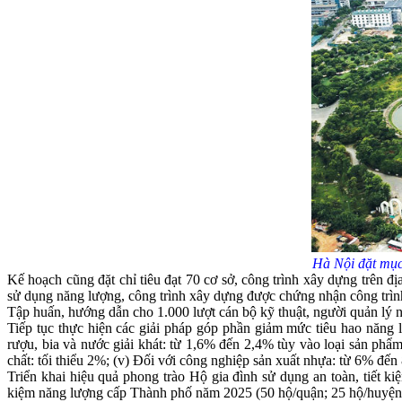
Hà Nội đặt mục 
Kế hoạch cũng đặt chỉ tiêu đạt 70 cơ sở, công trình xây dựng trên địa b
sử dụng năng lượng, công trình xây dựng được chứng nhận công trình x
Tập huấn, hướng dẫn cho 1.000 lượt cán bộ kỹ thuật, người quản lý 
Tiếp tục thực hiện các giải pháp góp phần giảm mức tiêu hao năng l
rượu, bia và nước giải khát: từ 1,6% đến 2,4% tùy vào loại sản ph
chất: tối thiểu 2%; (v) Đối với công nghiệp sản xuất nhựa: từ 6% đến
Triển khai hiệu quả phong trào Hộ gia đình sử dụng an toàn, tiết ki
kiệm năng lượng cấp Thành phố năm 2025 (50 hộ/quận; 25 hộ/huyện, thi