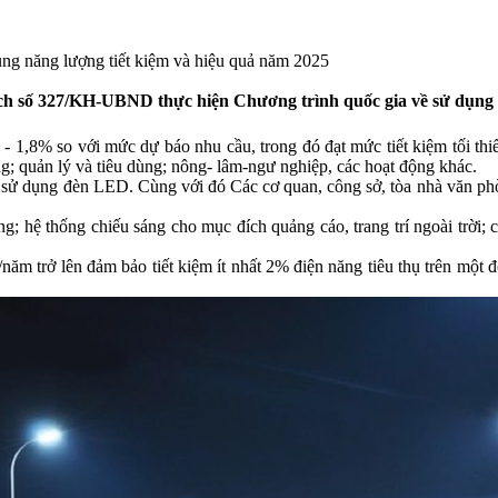
ng năng lượng tiết kiệm và hiệu quả năm 2025
số 327/KH-UBND thực hiện Chương trình quốc gia về sử dụng nă
 - 1,8% so với mức dự báo nhu cầu, trong đó đạt mức tiết kiệm tối thi
ng; quản lý và tiêu dùng; nông- lâm-ngư nghiệp, các hoạt động khác.
ụng đèn LED. Cùng với đó Các cơ quan, công sở, tòa nhà văn phòng, trư
 hệ thống chiếu sáng cho mục đích quảng cáo, trang trí ngoài trời; 
ăm trở lên đảm bảo tiết kiệm ít nhất 2% điện năng tiêu thụ trên một đ