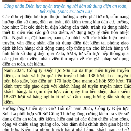
Công nhân Điện lực tuyên truyền người dân sử dụng điện an toàn,
tiết kiệm. (Ảnh: PC Sơn La)
Các đơn vị điện lực trực thuộc thường xuyên phát tờ rơi, cẩm nang
hướng dẫn sử dụng điện an toàn, tiết kiệm trong khu dân cư, trường
học như: Tắt các thiết bị điện không cần thiết, tránh sử dụng nhiều
thiết bị điện vào các giờ cao điểm, sử dụng hợp lý điều hòa nhiệt
độ... Ngoài ra, đặt banner, pano, áp phích với các khẩu hiệu tuyên
truyền, vận động nhân dân sử dụng điện tiết kiệm tại phòng giao
dịch khách hàng; chủ động cung cấp thông tin cho khách hàng về
tình hình sử dụng điện qua Zalo, SMS, tư vấn trực tiếp thông qua
các giao dịch viên, nhân viên thu ngân về các giải pháp sử dụng
điện an toàn, tiết kiệm...
Năm 2024, Công ty Điện lực Sơn La đã thực hiện tuyên truyền s
kiệm, an toàn và hiệu quả trên truyền hình: 138 lượt; Loa truyền t
trên báo giấy, báo điện tử: 170 lượt; Qua mạng xã hội: 599 lượt; T
kênh trực tiếp giao dịch với khách hàng để tuyên truyền như: Cá
khách hàng, tổ cụm điện lực, các quầy thu tiền điện, đoàn kiểm 
18.803 lượt và hàng nghìn tờ rơi và cẩm nang hướng dẫn sử dụng đ
kiệm.
Hưởng ứng Chiến dịch Giờ Trái đất năm 2025, Công ty Điện lực
Sơn La phối hợp với Sở Công Thương tăng cường kiểm tra việc sử
dụng điện an toàn, tiết kiệm, hiệu quả tại các điểm chiếu sáng công
cộng và chiếu sáng quảng cáo, bảo đảm điều chỉnh thời gian bật tắt
phù hợp. Kiểm tra nhóm khách hàng nhà hàng, khách sạn, cơ sở