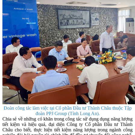
Đoàn công tác làm việc tại Cổ phần Đầu tư Thành Châu thuộc Tập
đoàn PPJ Group (Tỉnh Long An).
Chia sẻ về những có khăn trong công tác sử dụng dụng năng lượng
tiết kiệm và hiệu quả, đại diện Công ty Cổ phần Đầu tư Thành
Châu cho biết, thực hiện tiết kiệm năng lượng trong ngành công