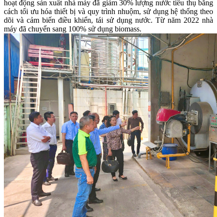
hoạt động sản xuất nhà máy đã giảm 30% lượng nước tiêu thụ bằng
cách tối ưu hóa thiết bị và quy trình nhuộm, sử dụng hệ thống theo
dõi và cảm biến điều khiển, tái sử dụng nước. Từ năm 2022 nhà
máy đã chuyển sang 100% sử dụng biomass.