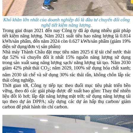
Khó khăn lớn nhất của doanh nghiệp đó là đầu tư chuyển đổi công
nghệ tiết kiệm năng lượng.
Trong giai đoạn 2021 đến nay Công ty đã áp dụng nhiều giải pháp
tiết kiệm năng lượng. Năm 2021 suất tiêu hao năng lượng là 0.814
kWh/sản phẩm, đến năm 2024 còn 0.627 kWh/sản phẩm (giảm 19%
điện sử dụng/đơn vị sản phẩm)
Nhà máy Thành Châu đặt mục tiêu năm 2025 tỉ lệ tái chế nước thải
đạt 52% và chuyển đổi ít nhất 15% nguồn năng lượng sử dụng
trong sản xuất sang năng lượng sạch/ năng lượng tái tạo. Năm 2030
giảm 42% phát thải CO
; năm 2029, 100% sử dụng hóa chất xanh;
2
năm 2030 tái chế và sử dụng 30% rác thải rắn, không chôn lấp rác
thải công nghiệp.
Thời gian tới, Công ty tiếp tục theo đuổi mục tiêu phát triển bền
vững, theo đó các giải pháp được đề xuất bao gồm: Thay thế nhiên
liệu đốt lò hơi; lắp đặt năng lượng mặt trời; sử dụng năng lượng tái
tạo theo dự án DPPA; xây dựng các dự án hấp thụ carbon/ giảm
carbon để phát hành tín chỉ carbon.