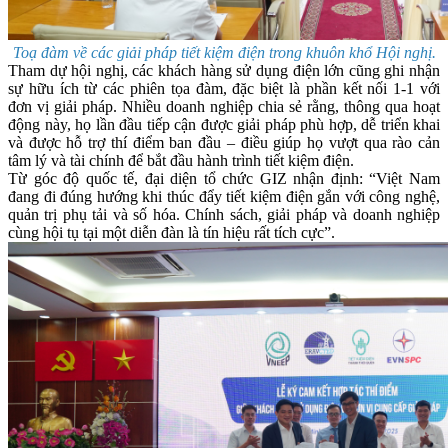
Toạ đàm về các giải pháp tiết kiệm điện trong khuôn khổ Hội nghị.
Tham dự hội nghị, các khách hàng sử dụng điện lớn cũng ghi nhận
sự hữu ích từ các phiên tọa đàm, đặc biệt là phần kết nối 1-1 với
đơn vị giải pháp. Nhiều doanh nghiệp chia sẻ rằng, thông qua hoạt
động này, họ lần đầu tiếp cận được giải pháp phù hợp, dễ triển khai
và được hỗ trợ thí điểm ban đầu – điều giúp họ vượt qua rào cản
tâm lý và tài chính để bắt đầu hành trình tiết kiệm điện.
Từ góc độ quốc tế, đại diện tổ chức GIZ nhận định: “Việt Nam
đang đi đúng hướng khi thúc đẩy tiết kiệm điện gắn với công nghệ,
quản trị phụ tải và số hóa. Chính sách, giải pháp và doanh nghiệp
cùng hội tụ tại một diễn đàn là tín hiệu rất tích cực”.