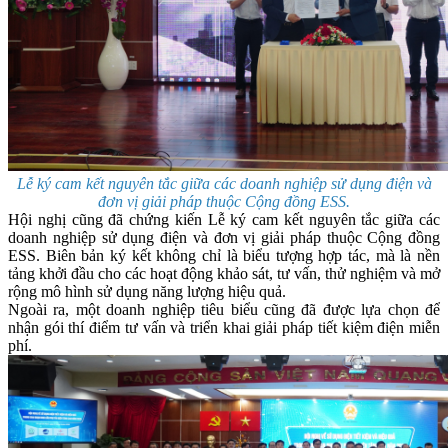
Lễ ký cam kết nguyên tắc giữa các doanh nghiệp sử dụng điện và
đơn vị giải pháp thuộc Cộng đồng ESS.
Hội nghị cũng đã chứng kiến Lễ ký cam kết nguyên tắc giữa các
doanh nghiệp sử dụng điện và đơn vị giải pháp thuộc Cộng đồng
ESS. Biên bản ký kết không chỉ là biểu tượng hợp tác, mà là nền
tảng khởi đầu cho các hoạt động khảo sát, tư vấn, thử nghiệm và mở
rộng mô hình sử dụng năng lượng hiệu quả.
Ngoài ra, một doanh nghiệp tiêu biểu cũng đã được lựa chọn để
nhận gói thí điểm tư vấn và triển khai giải pháp tiết kiệm điện miễn
phí.