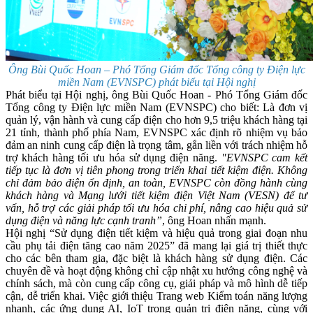
Ông Bùi Quốc Hoan – Phó Tổng Giám đốc Tổng công ty Điện lực
miền Nam (EVNSPC) phát biểu tại Hội nghị
Phát biểu tại Hội nghị, ông Bùi Quốc Hoan - Phó Tổng Giám đốc
Tổng công ty Điện lực miền Nam (EVNSPC) cho biết: Là đơn vị
quản lý, vận hành và cung cấp điện cho hơn 9,5 triệu khách hàng tại
21 tỉnh, thành phố phía Nam, EVNSPC xác định rõ nhiệm vụ bảo
đảm an ninh cung cấp điện là trọng tâm, gắn liền với trách nhiệm hỗ
trợ khách hàng tối ưu hóa sử dụng điện năng.
"EVNSPC cam kết
tiếp tục là đơn vị tiên phong trong triển khai tiết kiệm điện. Không
chỉ đảm bảo điện ổn định, an toàn, EVNSPC còn đồng hành cùng
khách hàng và Mạng lưới tiết kiệm điện Việt Nam (VESN) để tư
vấn, hỗ trợ các giải pháp tối ưu hóa chi phí, nâng cao hiệu quả sử
dụng điện và năng lực cạnh tranh”
, ông Hoan nhấn mạnh.
Hội nghị “Sử dụng điện tiết kiệm và hiệu quả trong giai đoạn nhu
cầu phụ tải điện tăng cao năm 2025” đã mang lại giá trị thiết thực
cho các bên tham gia, đặc biệt là khách hàng sử dụng điện. Các
chuyên đề và hoạt động không chỉ cập nhật xu hướng công nghệ và
chính sách, mà còn cung cấp công cụ, giải pháp và mô hình dễ tiếp
cận, dễ triển khai. Việc giới thiệu Trang web Kiểm toán năng lượng
nhanh, các ứng dụng AI, IoT trong quản trị điện năng, cùng với