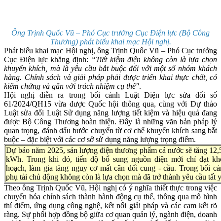
Ông Trịnh Quốc Vũ – Phó Cục trưởng Cục Điện lực (Bộ Công
Thương) phát biểu khai mạc Hội nghị.
Phát biểu khai mạc Hội nghị, ông Trịnh Quốc Vũ – Phó Cục trưởng
Cục Điện lực khẳng định:
“Tiết kiệm điện không còn là lựa chọn
khuyến khích, mà là yêu cầu bắt buộc đối với một số nhóm khách
hàng. Chính sách và giải pháp phải được triển khai thực chất, có
kiểm chứng và gắn với trách nhiệm cụ thể"
.
Hội nghị diễn ra trong bối cảnh Luật Điện lực sửa đổi số
61/2024/QH15 vừa được Quốc hội thông qua, cùng với Dự thảo
Luật sửa đổi Luật Sử dụng năng lượng tiết kiệm và hiệu quả đang
được Bộ Công Thương hoàn thiện. Đây là những văn bản pháp lý
quan trọng, đánh dấu bước chuyển từ cơ chế khuyến khích sang bắt
buộc – đặc biệt với các cơ sở sử dụng năng lượng trọng điểm.
Dự báo năm 2025, sản lượng điện thương phẩm cả nước sẽ tăng 12,
kWh. Trong khi đó, tiến độ bổ sung nguồn điện mới chỉ đạt k
hoạch, làm gia tăng nguy cơ mất cân đối cung - cầu. Trong bối cả
phụ tải chủ động không còn là lựa chọn mà đã trở thành yêu cầu tất 
Theo ông Trịnh Quốc Vũ, Hội nghị có ý nghĩa thiết thực trong việc
chuyển hóa chính sách thành hành động cụ thể, thông qua mô hình
thí điểm, ứng dụng công nghệ, kết nối giải pháp và các cam kết rõ
ràng. Sự phối hợp đồng bộ giữa cơ quan quản lý, ngành điện, doanh