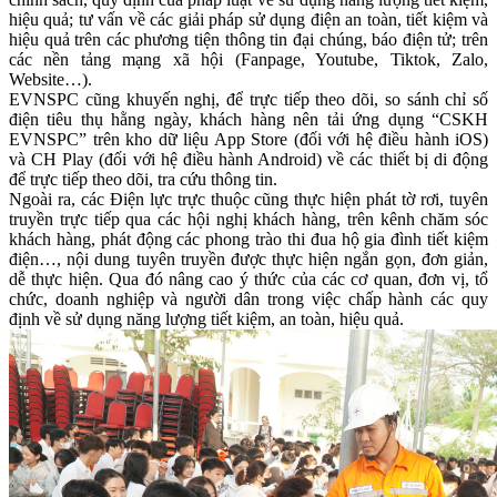
hiệu quả; tư vấn về các giải pháp sử dụng điện an toàn, tiết kiệm và
hiệu quả trên các phương tiện thông tin đại chúng, báo điện tử; trên
các nền tảng mạng xã hội (Fanpage, Youtube, Tiktok, Zalo,
Website…).
EVNSPC cũng khuyến nghị, để trực tiếp theo dõi, so sánh chỉ số
điện tiêu thụ hằng ngày, khách hàng nên tải ứng dụng “CSKH
EVNSPC” trên kho dữ liệu App Store (đối với hệ điều hành iOS)
và CH Play (đối với hệ điều hành Android) về các thiết bị di động
để trực tiếp theo dõi, tra cứu thông tin.
Ngoài ra, các Điện lực trực thuộc cũng thực hiện phát tờ rơi, tuyên
truyền trực tiếp qua các hội nghị khách hàng, trên kênh chăm sóc
khách hàng, phát động các phong trào thi đua hộ gia đình tiết kiệm
điện…, nội dung tuyên truyền được thực hiện ngắn gọn, đơn giản,
dễ thực hiện. Qua đó nâng cao ý thức của các cơ quan, đơn vị, tổ
chức, doanh nghiệp và người dân trong việc chấp hành các quy
định về sử dụng năng lượng tiết kiệm, an toàn, hiệu quả.