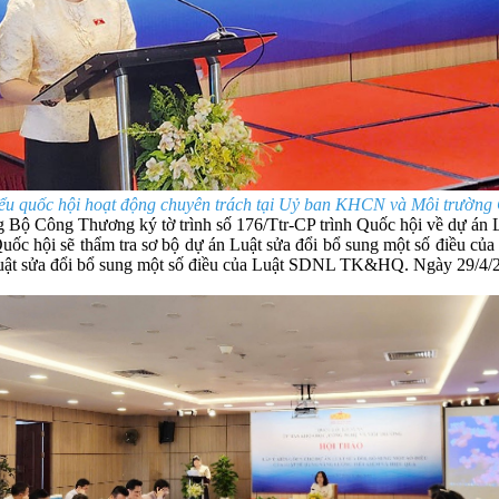
ểu quốc hội hoạt động chuyên trách tại Uỷ ban KHCN và Môi trường Qu
 Bộ Công Thương ký tờ trình số 176/Ttr-CP trình Quốc hội về dự á
ốc hội sẽ thẩm tra sơ bộ dự án Luật sửa đổi bổ sung một số điều 
 Luật sửa đổi bổ sung một số điều của Luật SDNL TK&HQ. Ngày 29/4