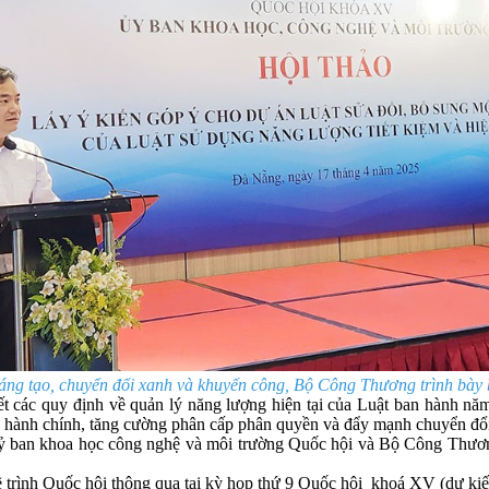
g tạo, chuyển đổi xanh và khuyến công, Bộ Công Thương trình bày bá
hết các quy định về quản lý năng lượng hiện tại của Luật ban hành n
tục hành chính, tăng cường phân cấp phân quyền và đẩy mạnh chuyển đổi
 Uỷ ban khoa học công nghệ và môi trường Quốc hội và Bộ Công Thương 
rình Quốc hội thông qua tại kỳ họp thứ 9 Quốc hội khoá XV (dự kiế