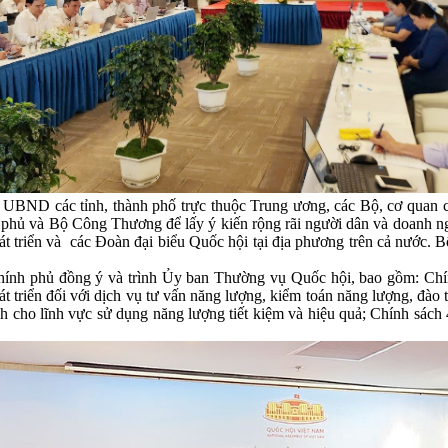
BND các tỉnh, thành phố trực thuộc Trung ương, các Bộ, cơ quan có 
h phủ và Bộ Công Thương để lấy ý kiến rộng rãi người dân và doanh n
hát triển và các Đoàn đại biểu Quốc hội tại địa phương trên cả nước. 
hính phủ đồng ý và trình Ủy ban Thường vụ Quốc hội, bao gồm: Chín
t triển đối với dịch vụ tư vấn năng lượng, kiểm toán năng lượng, đào 
h cho lĩnh vực sử dụng năng lượng tiết kiệm và hiệu quả; Chính sách 4