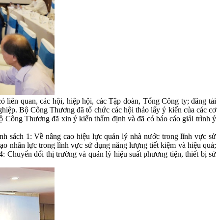
liên quan, các hội, hiệp hội, các Tập đoàn, Tổng Công ty; đăng tải
ghiệp. Bộ Công Thương đã tổ chức các hội thảo lấy ý kiến của các cơ
Bộ Công Thương đã xin ý kiến thẩm định và đã có báo cáo giải trình ý
h sách 1: Về nâng cao hiệu lực quản lý nhà nước trong lĩnh vực sử
tạo nhân lực trong lĩnh vực sử dụng năng lượng tiết kiệm và hiệu quả;
: Chuyển đổi thị trường và quản lý hiệu suất phương tiện, thiết bị sử