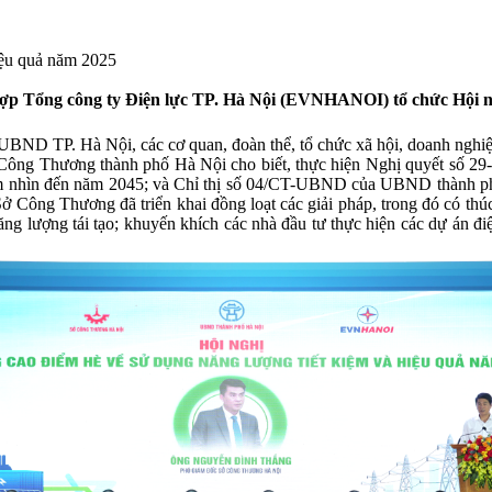
iệu quả năm 2025
p Tổng công ty Điện lực TP. Hà Nội (EVNHANOI) tổ chức Hội ngh
UBND TP. Hà Nội, các cơ quan, đoàn thể, tổ chức xã hội, doanh nghi
 Công Thương thành phố Hà Nội cho biết, thực hiện Nghị quyết số 2
m nhìn đến năm 2045; và Chỉ thị số 04/CT-UBND của UBND thành phố v
ở Công Thương đã triển khai đồng loạt các giải pháp, trong đó có thú
ng lượng tái tạo; khuyến khích các nhà đầu tư thực hiện các dự án điệ