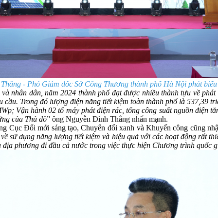
Thắng - Phó Giám đốc Sở Công Thương thành phố Hà Nội phát biểu 
và nhân dân, năm 2024 thành phố đạt được nhiều thành tựu về phát tr
 cầu. Trong đó lượng điện năng tiết kiệm toàn thành phố là 537,39 tr
,928MWp; Vận hành 02 tổ máy phát điện rác, tổng công suất nguồn điện 
vững của Thủ đô
” ông Nguyễn Đình Thắng nhấn mạnh.
 Cục Đổi mới sáng tạo, Chuyển đổi xanh và Khuyến công cũng nhậ
ề sử dụng năng lượng tiết kiệm và hiệu quả với các hoạt động rất thi
địa phương đi đầu cả nước trong việc thực hiện Chương trình quốc gi