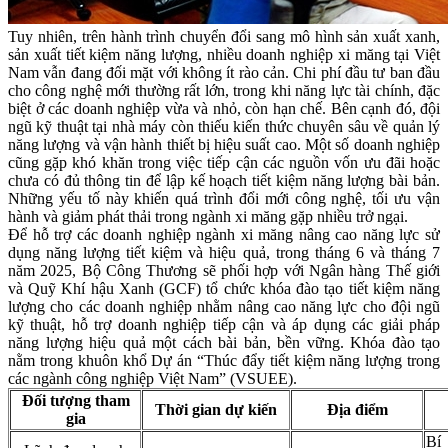
Tuy nhiên, trên hành trình chuyển đổi sang mô hình sản xuất xanh,
sản xuất tiết kiệm năng lượng, nhiều doanh nghiệp xi măng tại Việt
Nam vẫn đang đối mặt với không ít rào cản. Chi phí đầu tư ban đầu
cho công nghệ mới thường rất lớn, trong khi năng lực tài chính, đặc
biệt ở các doanh nghiệp vừa và nhỏ, còn hạn chế. Bên cạnh đó, đội
ngũ kỹ thuật tại nhà máy còn thiếu kiến thức chuyên sâu về quản lý
năng lượng và vận hành thiết bị hiệu suất cao. Một số doanh nghiệp
cũng gặp khó khăn trong việc tiếp cận các nguồn vốn ưu đãi hoặc
chưa có đủ thông tin để lập kế hoạch tiết kiệm năng lượng bài bản.
Những yếu tố này khiến quá trình đổi mới công nghệ, tối ưu vận
hành và giảm phát thải trong ngành xi măng gặp nhiều trở ngại.
Để hỗ trợ các doanh nghiệp ngành xi măng nâng cao năng lực sử
dụng năng lượng tiết kiệm và hiệu quả, trong tháng 6 và tháng 7
năm 2025, Bộ Công Thương sẽ phối hợp với Ngân hàng Thế giới
và Quỹ Khí hậu Xanh (GCF) tổ chức khóa đào tạo tiết kiệm năng
lượng cho các doanh nghiệp nhằm nâng cao năng lực cho đội ngũ
kỹ thuật, hỗ trợ doanh nghiệp tiếp cận và áp dụng các giải pháp
năng lượng hiệu quả một cách bài bản, bền vững. Khóa đào tạo
nằm trong khuôn khổ Dự án “Thúc đẩy tiết kiệm năng lượng trong
các ngành công nghiệp Việt Nam” (VSUEE).
Đối tượng tham
Thời gian dự kiến
Địa điểm
gia
Bí 