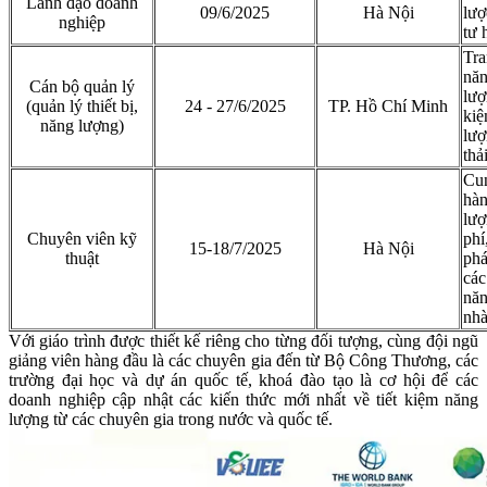
Lãnh đạo doanh
09/6/2025
Hà Nội
lượ
nghiệp
tư 
Tra
nă
Cán bộ quản lý
lượ
(quản lý thiết bị,
24 - 27/6/2025
TP. Hồ Chí Minh
ki
năng lượng)
lượ
thả
Cun
hàn
lượ
Chuyên viên kỹ
phí
15-18/7/2025
Hà Nội
thuật
phá
các
năn
nhà
Với giáo trình được thiết kế riêng cho từng đối tượng, cùng đội ngũ
giảng viên hàng đầu là các chuyên gia đến từ Bộ Công Thương, các
trường đại học và dự án quốc tế, khoá đào tạo là cơ hội để các
doanh nghiệp cập nhật các kiến thức mới nhất về tiết kiệm năng
lượng từ các chuyên gia trong nước và quốc tế.