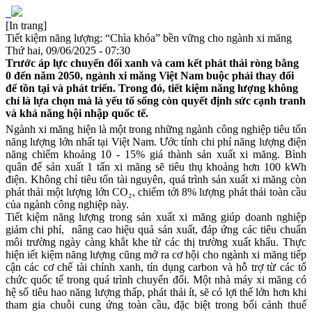
[In trang]
Tiết kiệm năng lượng: “Chìa khóa” bền vững cho ngành xi măng
Thứ hai, 09/06/2025 - 07:30
Trước áp lực chuyển đổi xanh và cam kết phát thải ròng bằng
0 đến năm 2050, ngành xi măng Việt Nam buộc phải thay đổi
để tồn tại và phát triển. Trong đó, tiết kiệm năng lượng không
chỉ là lựa chọn mà là yếu tố sống còn quyết định sức cạnh tranh
và khả năng hội nhập quốc tế.
Ngành xi măng hiện là một trong những ngành công nghiệp tiêu tốn
năng lượng lớn nhất tại Việt Nam. Ước tính chi phí năng lượng điện
năng chiếm khoảng 10 - 15% giá thành sản xuất xi măng. Bình
quân để sản xuất 1 tấn xi măng sẽ tiêu thụ khoảng hơn 100 kWh
điện. Không chỉ tiêu tốn tài nguyên, quá trình sản xuất xi măng còn
phát thải một lượng lớn CO₂, chiếm tới 8% lượng phát thải toàn cầu
của ngành công nghiệp này.
Tiết kiệm năng lượng trong sản xuất xi măng giúp doanh nghiệp
giảm chi phí, nâng cao hiệu quả sản xuất, đáp ứng các tiêu chuẩn
môi trường ngày càng khắt khe từ các thị trường xuất khẩu. Thực
hiện iết kiệm năng lượng cũng mở ra cơ hội cho ngành xi măng tiếp
cận các cơ chế tài chính xanh, tín dụng carbon và hỗ trợ từ các tổ
chức quốc tế trong quá trình chuyển đổi. Một nhà máy xi măng có
hệ số tiêu hao năng lượng thấp, phát thải ít, sẽ có lợi thế lớn hơn khi
tham gia chuỗi cung ứng toàn cầu, đặc biệt trong bối cảnh thuế