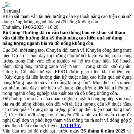
[In trang]
Khảo sát tham vấn tài liệu hướng dẫn kỹ thuật nâng cao hiệu quả sử
dụng năng lượng ngành bia và đồ uống không cồn
Thứ năm, 19/06/2025 - 16:20
Bộ Công Thương đã có văn bản thông báo về khảo sát tham
vấn tài liệu hướng dẫn kỹ thuật nâng cao hiệu quả sử dụng
năng lượng ngành bia và đồ uống không cồn.
Cục Đổi mới sáng tạo, Chuyển đổi xanh và Khuyến công đang thực
hiện Dự án "Thúc đẩy thị trường đầu tư tiết kiệm và hiệu quả năng
lượng trong lĩnh vực công nghiệp và hỗ trợ thực hiện Kế hoạch
hành động tăng trưởng xanh Việt Nam". Trong khuôn khổ dự án,
Công ty Cổ phần tư vấn EPRO được giao triển khai nhiệm vụ:
“Xây dựng tài liệu hướng dẫn kỹ thuật nâng cao hiệu quả sử dụng
năng lượng ngành bia và đồ uống không cồn". Mục đích của nhiệm
vụ nhằm thúc đẩy thực hiện sử dụng năng lượng tiết kiệm hiệu quả
trong ngành công nghiệp sản xuất bia và đồ uống không cồn.
Để đánh giá nhu cầu của doanh nghiệp ngành công nghiệp sản xuất
bia và đồ uống không cồn đối với tài liệu hướng dẫn kỹ thuật nâng
cao hiệu quả sử dụng năng lượng, phù hợp điều kiện hoạt động thực
tế, Cục Đổi mới sáng tạo, Chuyển đổi xanh và Khuyến công đề
nghị Quý đơn vị phối hợp tham vấn thông tin rà soát và đóng góp ý
kiến theo biểu mẫu trực tuyến
TẠI ĐÂY.
Văn bản trả lời đề nghị gửi trước ngày
26 tháng 6 năm 2025
về