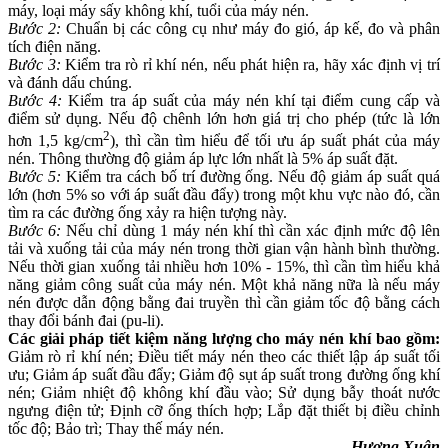
máy, loại máy sấy không khí, tuổi của máy nén.
Bước 2:
Chuẩn bị các công cụ như máy đo gió, áp kế, đo và phân
tích điện năng.
Bước 3:
Kiểm tra rò rỉ khí nén, nếu phát hiện ra, hãy xác định vị trí
và đánh dấu chúng.
Bước 4:
Kiểm tra áp suất của máy nén khí tại điểm cung cấp và
điểm sử dụng. Nếu độ chênh lớn hơn giá trị cho phép (tức là lớn
2
hơn 1,5 kg/cm
), thì cần tìm hiểu để tối ưu áp suất phát của máy
nén. Thông thường độ giảm áp lực lớn nhất là 5% áp suất đặt.
Bước 5:
Kiểm tra cách bố trí đường ống. Nếu độ giảm áp suất quá
lớn (hơn 5% so với áp suất đầu đẩy) trong một khu vực nào đó, cần
tìm ra các đường ống xảy ra hiện tượng này.
Bước 6:
Nếu chỉ dùng 1 máy nén khí thì cần xác định mức độ lên
tải và xuống tải của máy nén trong thời gian vận hành bình thường.
Nếu thời gian xuống tải nhiều hơn 10% - 15%, thì cần tìm hiểu khả
năng giảm công suất của máy nén. Một khả năng nữa là nếu máy
nén được dẫn động bằng đai truyền thì cần giảm tốc độ bằng cách
thay đổi bánh đai (pu-li).
Các giải pháp tiết kiệm năng lượng cho máy nén khí bao gồm:
Giảm rò rỉ khí nén; Điều tiết máy nén theo các thiết lập áp suất tối
ưu; Giảm áp suất đầu đẩy; Giảm độ sụt áp suất trong đường ống khí
nén; Giảm nhiệt độ không khí đầu vào; Sử dụng bẫy thoát nước
ngưng điện tử; Định cỡ ống thích hợp; Lắp đặt thiết bị điều chỉnh
tốc độ; Bảo trì; Thay thế máy nén.
Hương Xuân