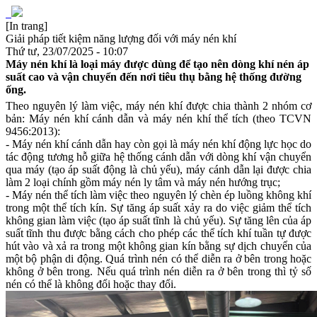
[In trang]
Giải pháp tiết kiệm năng lượng đối với máy nén khí
Thứ tư, 23/07/2025 - 10:07
Máy nén khí là loại máy được dùng để tạo nên dòng khí nén áp
suất cao và vận chuyển đến nơi tiêu thụ bằng hệ thống đường
ống.
Theo nguyên lý làm việc, máy nén khí được chia thành 2 nhóm cơ
bản: Máy nén khí cánh dẫn và máy nén khí thể tích (theo TCVN
9456:2013):
- Máy nén khí cánh dẫn hay còn gọi là máy nén khí động lực học do
tác động tương hỗ giữa hệ thống cánh dẫn với dòng khí vận chuyển
qua máy (tạo áp suất động là chủ yếu), máy cánh dẫn lại được chia
làm 2 loại chính gồm máy nén ly tâm và máy nén hướng trục;
- Máy nén thể tích làm việc theo nguyên lý chèn ép luồng không khí
trong một thể tích kín. Sự tăng áp suất xảy ra do việc giảm thể tích
không gian làm việc (tạo áp suất tĩnh là chủ yếu). Sự tăng lên của áp
suất tĩnh thu được bằng cách cho phép các thể tích khí tuần tự được
hút vào và xả ra trong một không gian kín bằng sự dịch chuyển của
một bộ phận di động. Quá trình nén có thể diễn ra ở bên trong hoặc
không ở bên trong. Nếu quá trình nén diễn ra ở bên trong thì tỷ số
nén có thể là không đổi hoặc thay đổi.