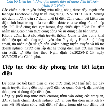
Cán bộ Điện lực hướng dẫn người dân sử dụng điện tiết kiệm.
(Ảnh: PC Huế)
Các chiến dịch truyền thông mùa nắng nóng được đẩy mạnh trên
fanpage Facebook Công ty và ứng dụng EVNCPC CSKH. Những
nội dung hướng dẫn sử dụng thiết bị điện đúng cách, tiết kiệm tiền
điện sinh hoạt trong mùa cao điểm được chia sẻ rộng rãi, dễ tiếp
cận. PC Huế cũng tích cực hưởng ứng chiến dịch “Giờ Trái đất”
nhằm nâng cao nhận thức cộng đồng về sử dụng điện bền vững.
Không dừng lại ở các kênh truyền thống, Công ty chú trọng khai
thác hiệu quả nền tảng trực tuyến như ứng dụng Hue-S, hệ thống
email, tin nhắn điện tử gửi đến khách hàng; tuyên truyền và hỗ trợ
doanh nghiệp, người dân lắp đặt hệ thống điện mặt trời mái nhà tự
sản xuất, tự tiêu thụ theo Nghị định 58/2025/NĐ-CP ngày
03/3/2025 của Chính phủ.
Tiếp tục thúc đẩy phong trào tiết kiệm
điện
Để công tác tiết kiệm điện đi vào thực chất, PC Huế tiếp tục đẩy
mạnh truyền thông đến mọi người dân, cơ quan, đơn vị, địa phương
thói quen sử dụng điện tiết kiệm.
Công ty phối hợp thực hiện chương trình vận động các cơ quan,
đơn vị hành chính; doanh nghiệp, đơn vị tiêu thụ điện năng lớn ký
cam kết tiết giảm công suất điện sử dụng trong giờ cao điểm, tiết