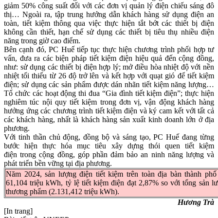
giảm 50% công suất đối với các đơn vị quản lý điện chiếu sáng đô
thị… Ngoài ra, tập trung hướng dẫn khách hàng sử dụng điện an
toàn, tiết kiệm thông qua việc thực hiện tắt bớt các thiết bị điện
không cần thiết, hạn chế sử dụng các thiết bị tiêu thụ nhiều điện
năng trong giờ cao điểm.
Bên cạnh đó, PC Huế tiếp tục thực hiện chương trình phối hợp tư
vấn, đưa ra các biện pháp tiết kiệm điện hiệu quả đến cộng đồng,
như: sử dụng các thiết bị điện hợp lý; mở điều hòa nhiệt độ với nền
nhiệt tối thiểu từ 26 độ trở lên và kết hợp với quạt gió để tiết kiệm
điện; sử dụng các sản phẩm được dán nhãn tiết kiệm năng lượng…
Tổ chức các hoạt động thi đua “Gia đình tiết kiệm điện”; thực hiện
nghiêm túc nội quy tiết kiệm trong đơn vị, vận động khách hàng
hưởng ứng các chương trình tiết kiệm điện và ký cam kết với tất cả
các khách hàng, nhất là khách hàng sản xuất kinh doanh lớn ở địa
phương.
Với tinh thần chủ động, đồng bộ và sáng tạo, PC Huế đang từng
bước hiện thực hóa mục tiêu xây dựng thói quen tiết kiệm
điện trong cộng đồng, góp phần đảm bảo an ninh năng lượng và
phát triển bền vững tại địa phương.
Năm 2024, sản lượng điện tiết kiệm trên toàn địa bàn thành phố
61,104 triệu kWh, tỷ lệ tiết kiệm điện đạt 2,87% so với tổng sản l
thương phẩm (2.131,412 triệu kWh).
Hương Trà
[In trang]