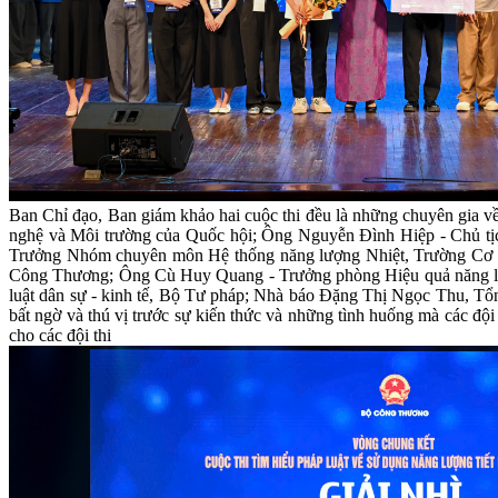
Ban Chỉ đạo, Ban giám khảo hai cuộc thi đều là những chuyên gia
nghệ và Môi trường của Quốc hội; Ông Nguyễn Đình Hiệp - Chủ tị
Trưởng Nhóm chuyên môn Hệ thống năng lượng Nhiệt, Trường Cơ 
Công Thương; Ông Cù Huy Quang - Trưởng phòng Hiệu quả năng l
luật dân sự - kinh tế, Bộ Tư pháp; Nhà báo Đặng Thị Ngọc Thu, T
bất ngờ và thú vị trước sự kiến thức và những tình huống mà các đội
cho các đội thi