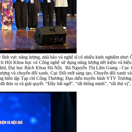
 về lĩnh vực năng lượng, nhà báo và nghệ sĩ có nhiều kinh nghiệm n
ch Hội Khoa học và Công nghệ sử dụng năng lượng tiết kiệm và hi
khí, Đại học Bách Khoa Hà Nội; Bà Nguyễn Thị Lâm Giang - Cục tr
ượng và chuyển đổi xanh, Cục Đổi mới sáng tạo, Chuyển đổi xanh 
ổng biên tập Tạp chí Công Thương; Đạo diễn truyền hình VTV Trương
 đã đưa ra và giải quyết. “Đầy bất ngờ”, “rất thông minh”, “rất thú vị