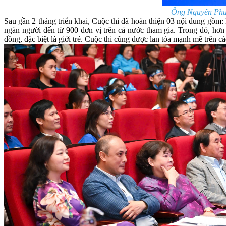
Ông Nguyễn Phươ
Sau gần 2 tháng triển khai, Cuộc thi đã hoàn thiện 03 nội dung gồm
ngàn người đến từ 900 đơn vị trên cả nước tham gia. Trong đó, hơn 
đồng, đặc biệt là giới trẻ. Cuộc thi cũng được lan tỏa mạnh mẽ trên 