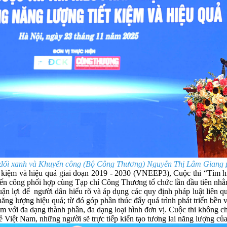
đổi xanh và Khuyến công (Bộ Công Thương) Nguyễn Thị Lâm Giang p
 kiệm và hiệu quả giai đoạn 2019 - 2030 (VNEEP3), Cuộc thi “Tìm hi
 công phối hợp cùng Tạp chí Công Thương tổ chức lần đầu tiên nhằm t
thuận lợi để người dân hiểu rõ và áp dụng các quy định pháp luật liên 
năng lượng hiệu quả; từ đó góp phần thúc đẩy quá trình phát triển bền
m với đa dạng thành phần, đa dạng loại hình đơn vị. Cuộc thi không chỉ 
 trẻ Việt Nam, những người sẽ trực tiếp kiến tạo tương lai năng lượng c