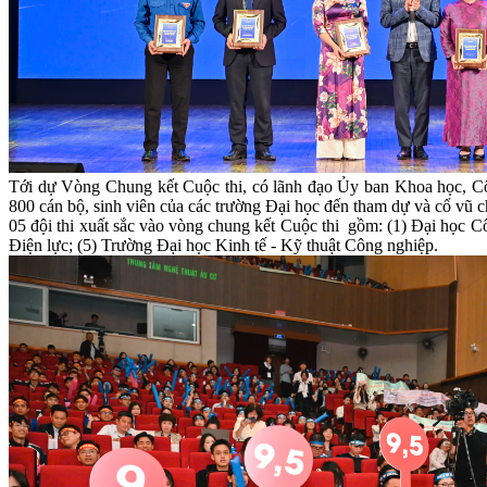
Tới dự Vòng Chung kết Cuộc thi, có lãnh đạo Ủy ban Khoa học, 
800 cán bộ, sinh viên của các trường Đại học đến tham dự và cổ vũ c
05 đội thi xuất sắc vào vòng chung kết Cuộc thi gồm: (1) Đại học
Điện lực; (5) Trường Đại học Kinh tế - Kỹ thuật Công nghiệp.