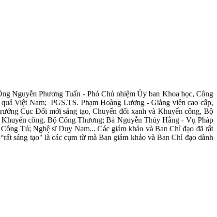
hư: Ông Nguyễn Phương Tuấn - Phó Chủ nhiệm Ủy ban Khoa học, Công
ệu quả Việt Nam; PGS.TS. Phạm Hoàng Lương - Giảng viên cao cấp,
ưởng Cục Đổi mới sáng tạo, Chuyển đổi xanh và Khuyến công, Bộ
và Khuyến công, Bộ Công Thương; Bà Nguyễn Thúy Hằng - Vụ Pháp
 Công Tú; Nghệ sĩ Duy Nam... Các giám khảo và Ban Chỉ đạo đã rất
”, “rất sáng tạo" là các cụm từ mà Ban giám khảo và Ban Chỉ đạo dành