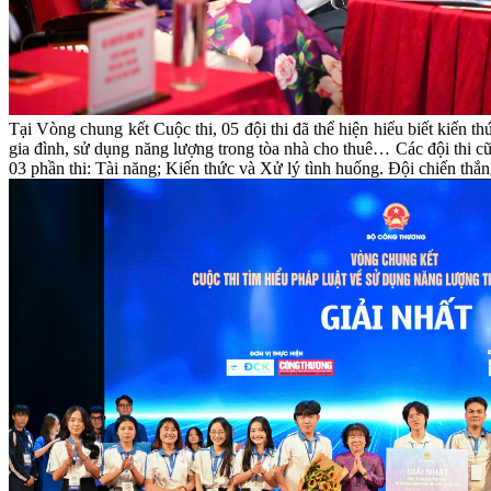
Tại Vòng chung kết Cuộc thi, 05 đội thi đã thể hiện hiểu biết kiến t
gia đình, sử dụng năng lượng trong tòa nhà cho thuê… Các đội thi c
03 phần thi: Tài năng; Kiến thức và Xử lý tình huống. Đội chiến thắn