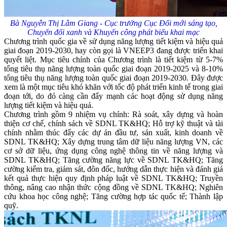
Bà Nguyễn Thị Lâm Giang - Cục trưởng Cục Đổi mới sáng tạo,
Chuyển đổi xanh và Khuyến công phát biểu khai mạc
Chương trình quốc gia về sử dụng năng lượng tiết kiệm và hiệu quả
giai đoạn 2019-2030, hay còn gọi là VNEEP3 đang được triển khai
quyết liệt. Mục tiêu chính của Chương trình là tiết kiệm từ 5-7%
tổng tiêu thụ năng lượng toàn quốc giai đoạn 2019-2025 và 8-10%
tổng tiêu thụ năng lượng toàn quốc giai đoạn 2019-2030. Đây được
xem là một mục tiêu khó khăn với tốc độ phát triển kinh tế trong giai
đoạn tới, do đó càng cần đẩy mạnh các hoạt động sử dụng năng
lượng tiết kiệm và hiệu quả.
Chương trình gồm 9 nhiệm vụ chính: Rà soát, xây dựng và hoàn
thiện cơ chế, chính sách về SDNL TK&HQ; Hỗ trợ kỹ thuật và tài
chính nhằm thúc đẩy các dự án đầu tư, sản xuất, kinh doanh về
SDNL TK&HQ; Xây dựng trung tâm dữ liệu năng lượng VN, các
cơ sở dữ liệu, ứng dụng công nghệ thông tin về năng lượng và
SDNL TK&HQ; Tăng cường năng lực về SDNL TK&HQ; Tăng
cường kiểm tra, giám sát, đôn đốc, hướng dẫn thực hiện và đánh giá
kết quả thực hiện quy định pháp luật về SDNL TK&HQ; Truyền
thông, nâng cao nhận thức cộng đồng về SDNL TK&HQ; Nghiên
cứu khoa học công nghệ; Tăng cường hợp tác quốc tế; Thành lập
quỹ.