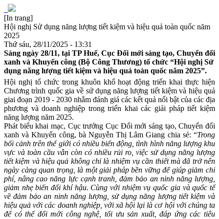
[In trang]
Hội nghị Sử dụng năng lượng tiết kiệm và hiệu quả toàn quốc năm
2025
Thứ sáu, 28/11/2025 - 13:31
Sáng ngày 28/11, tại TP Huế, Cục Đổi mới sáng tạo, Chuyển đổi
xanh và Khuyến công (Bộ Công Thương) tổ chức “Hội nghị Sử
dụng năng lượng tiết kiệm và hiệu quả toàn quốc năm 2025”.
Hội nghị tổ chức trong khuôn khổ hoạt động triển khai thực hiện
Chương trình quốc gia về sử dụng năng lượng tiết kiệm và hiệu quả
giai đoạn 2019 - 2030 nhằm đánh giá các kết quả nổi bật của các địa
phương và doanh nghiệp trong triển khai các giải pháp tiết kiệm
năng lượng năm 2025.
Phát biểu khai mạc, Cục trưởng Cục Đổi mới sáng tạo, Chuyển đổi
xanh và Khuyến công, bà Nguyễn Thị Lâm Giang chia sẻ: “
Trong
bối cảnh trên thế giới có nhiều biến động, tình hình năng lượng khu
vực và toàn cầu vẫn còn có nhiều rủi ro, việc sử dụng năng lượng
tiết kiệm và hiệu quả không chỉ là nhiệm vụ cần thiết mà đã trở nên
ngày càng quan trọng, là một giải pháp bền vững để giúp giảm chi
phí, nâng cao năng lực cạnh tranh, đảm bảo an ninh năng lượng,
giảm nhẹ biến đổi khí hậu. Cùng với nhiệm vụ quốc gia và quốc tế
về đảm bảo an ninh năng lượng, sử dụng năng lượng tiết kiệm và
hiệu quả với các doanh nghiệp, với xã hội lại là cơ hội với chúng ta
để có thể đổi mới công nghệ, tối ưu sản xuất, đáp ứng các tiêu