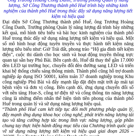
lượng, Sở Công Thương thành phố Huế trình bày
những kinh
nghiệm của thành phố Huế trong thúc đẩy sử dụng năng lượng tiết
kiệm và hiệu quả
Đại diện Sở Công Thương thành phố Huế, ông Trương Hoàng
Công Danh, Trưởng phòng Quản lý năng lượng đã trình bày những
kết quả, mô hình tiêu biểu và bài học kinh nghiệm của thành phố
Huế trong thúc đẩy sử dụng năng lượng tiết kiệm và hiệu quả. Một
số mô hình hoạt động tuyên truyền và thực hành tiết kiệm năng
lượng tiêu biểu như: Giờ Trái đất, phong trào “Hộ gia đình tiết kiệm
điện”, cuộc thi dành cho học sinh và hoạt động truyền thông trực
quan tại sân bay Phú Bài. Bên cạnh đó, Huế đã thay thế gần 17.000
đèn LED tại trường học, chuyển đổi đèn đường sang LED và triển
khai hệ thống chiếu sáng thông minh. Thành phố cũng hỗ trợ doanh
nghiệp áp dụng ISO 50001, kiểm toán 37 doanh nghiệp trong Khu
công nghiệp Phú Bài và đẩy mạnh lắp đặt điện mặt trời áp mái tại
bệnh viện và đơn vị công. Bên cạnh đó, ứng dụng chuyển đổi số
với nền tảng Hue-S, công tơ điện tử và cổng thông tin năng lượng
cũng là những điểm nhấn thể hiện tính tiên phong của thành phố
Huế trong quản lý và sử dụng năng lượng hiệu quả.
“
Thành phố Huế cam kết tiếp tục đổi mới phương pháp quản lý,
đẩy mạnh ứng dụng khoa học công nghệ, phát triển năng lượng tái
tạo và tăng cường hợp tác trong lĩnh vực năng lượng, góp phần
chung tay thực hiện hành động mục tiêu của Chương trình quốc gia
về sử dụng năng lượng tiết kiệm và hiệu quả giai đoạn 2026 –