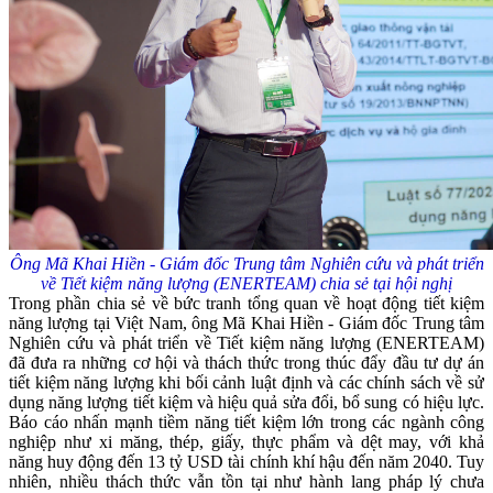
Ông Mã Khai Hiền - Giám đốc Trung tâm Nghiên cứu và phát triển
về Tiết kiệm năng lượng (ENERTEAM) chia sẻ tại hội nghị
Trong phần chia sẻ về bức tranh tổng quan về hoạt động tiết kiệm
năng lượng tại Việt Nam, ông Mã Khai Hiền - Giám đốc Trung tâm
Nghiên cứu và phát triển về Tiết kiệm năng lượng (ENERTEAM)
đã đưa ra những cơ hội và thách thức trong thúc đẩy đầu tư dự án
tiết kiệm năng lượng khi bối cảnh luật định và các chính sách về sử
dụng năng lượng tiết kiệm và hiệu quả sửa đổi, bổ sung có hiệu lực.
Báo cáo nhấn mạnh tiềm năng tiết kiệm lớn trong các ngành công
nghiệp như xi măng, thép, giấy, thực phẩm và dệt may, với khả
năng huy động đến 13 tỷ USD tài chính khí hậu đến năm 2040. Tuy
nhiên, nhiều thách thức vẫn tồn tại như hành lang pháp lý chưa