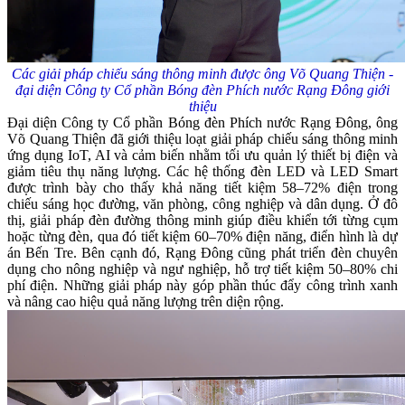
Các giải pháp chiếu sáng thông minh được ông Võ Quang Thiện -
đại diện Công ty Cổ phần Bóng đèn Phích nước Rạng Đông giới
thiệu
Đại diện Công ty Cổ phần Bóng đèn Phích nước Rạng Đông, ông
Võ Quang Thiện đã giới thiệu loạt giải pháp chiếu sáng thông minh
ứng dụng IoT, AI và cảm biến nhằm tối ưu quản lý thiết bị điện và
giảm tiêu thụ năng lượng. Các hệ thống đèn LED và LED Smart
được trình bày cho thấy khả năng tiết kiệm 58–72% điện trong
chiếu sáng học đường, văn phòng, công nghiệp và dân dụng. Ở đô
thị, giải pháp đèn đường thông minh giúp điều khiển tới từng cụm
hoặc từng đèn, qua đó tiết kiệm 60–70% điện năng, điển hình là dự
án Bến Tre. Bên cạnh đó, Rạng Đông cũng phát triển đèn chuyên
dụng cho nông nghiệp và ngư nghiệp, hỗ trợ tiết kiệm 50–80% chi
phí điện. Những giải pháp này góp phần thúc đẩy công trình xanh
và nâng cao hiệu quả năng lượng trên diện rộng.