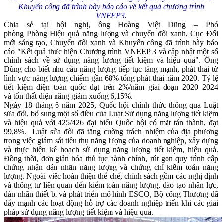
Khuyến công đã trình bày báo cáo về kết quả chương trình
VNEEP3.
Chia sẻ tại hội nghị, ông Hoàng Việt Dũng – Phó
phòng Phòng Hiệu quả năng lượng và chuyển đổi xanh, Cục Đổi
mới sáng tạo, Chuyển đổi xanh và Khuyến công đã trình bày báo
cáo "Kết quả thực hiện Chương trình VNEEP 3 và cập nhật một số
chính sách về sử dụng năng lượng tiết kiệm và hiệu quả". Ông
Dũng cho biết nhu cầu năng lượng tiếp tục tăng mạnh, phát thải từ
lĩnh vực năng lượng chiếm gần 68% tổng phát thải năm 2020. Tỷ lệ
tiết kiệm điện toàn quốc đạt trên 2%/năm giai đoạn 2020–2024
và tổn thất điện năng giảm xuống 6,15%.
Ngày 18 tháng 6 năm 2025, Quốc hội chính thức thông qua Luật
sửa đổi, bổ sung một số điều của Luật Sử dụng năng lượng tiết kiệm
và hiệu quả với 425/426 đại biểu Quốc hội có mặt tán thành, đạt
99,8%. Luật sửa đổi đã tăng cường trách nhiệm của địa phương
trong việc giám sát tiêu thụ năng lượng của doanh nghiệp, xây dựng
và thực hiện kế hoạch sử dụng năng lượng tiết kiệm, hiệu quả.
Đồng thời, đơn giản hóa thủ tục hành chính, rút gọn quy trình cấp
chứng nhận dán nhãn năng lượng và chứng chỉ kiểm toán năng
lượng. Ngoài việc hoàn thiện thể chế, chính sách gồm các nghị định
và thông tư liên quan đến kiểm toán năng lượng, đào tạo nhân lực,
dán nhãn thiết bị và phát triển mô hình ESCO, Bộ công Thương đã
đẩy mạnh các hoạt động hỗ trợ các doanh nghiệp triển khi các giải
pháp sử dụng năng lượng tiết kiệm và hiệu quả.