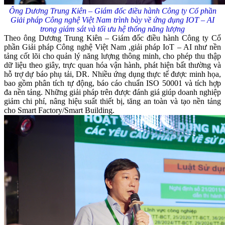
Ông Dương Trung Kiên – Giám đốc điều hành Công ty Cổ phần
Giải pháp Công nghệ Việt Nam trình bày về ứng dụng IOT – AI
trong giám sát và tối ưu hệ thống năng lượng
Theo ông Dương Trung Kiên – Giám đốc điều hành Công ty Cổ
phần Giải pháp Công nghệ Việt Nam ,giải pháp IoT – AI như nền
tảng cốt lõi cho quản lý năng lượng thông minh, cho phép thu thập
dữ liệu theo giây, trực quan hóa vận hành, phát hiện bất thường và
hỗ trợ dự báo phụ tải, DR. Nhiều ứng dụng thực tế được minh họa,
bao gồm phân tích tự động, báo cáo chuẩn ISO 50001 và tích hợp
đa nền tảng. Những giải pháp trên được đánh giá giúp doanh nghiệp
giảm chi phí, nâng hiệu suất thiết bị, tăng an toàn và tạo nền tảng
cho Smart Factory/Smart Building.