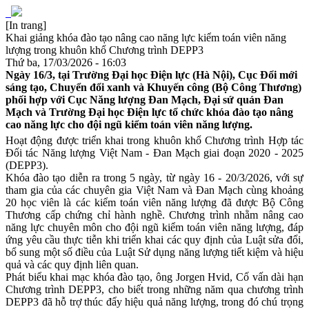
[In trang]
Khai giảng khóa đào tạo nâng cao năng lực kiểm toán viên năng
lượng trong khuôn khổ Chương trình DEPP3
Thứ ba, 17/03/2026 - 16:03
Ngày 16/3, tại Trường Đại học Điện lực (Hà Nội), Cục Đổi mới
sáng tạo, Chuyển đổi xanh và Khuyến công (Bộ Công Thương)
phối hợp với Cục Năng lượng Đan Mạch, Đại sứ quán Đan
Mạch và Trường Đại học Điện lực tổ chức khóa đào tạo nâng
cao năng lực cho đội ngũ kiểm toán viên năng lượng.
Hoạt động được triển khai trong khuôn khổ Chương trình Hợp tác
Đối tác Năng lượng Việt Nam - Đan Mạch giai đoạn 2020 - 2025
(DEPP3).
Khóa đào tạo diễn ra trong 5 ngày, từ ngày 16 - 20/3/2026, với sự
tham gia của các chuyên gia Việt Nam và Đan Mạch cùng khoảng
20 học viên là các kiểm toán viên năng lượng đã được Bộ Công
Thương cấp chứng chỉ hành nghề. Chương trình nhằm nâng cao
năng lực chuyên môn cho đội ngũ kiểm toán viên năng lượng, đáp
ứng yêu cầu thực tiễn khi triển khai các quy định của Luật sửa đổi,
bổ sung một số điều của Luật Sử dụng năng lượng tiết kiệm và hiệu
quả và các quy định liên quan.
Phát biểu khai mạc khóa đào tạo, ông Jorgen Hvid, Cố vấn dài hạn
Chương trình DEPP3, cho biết trong những năm qua chương trình
DEPP3 đã hỗ trợ thúc đẩy hiệu quả năng lượng, trong đó chú trọng