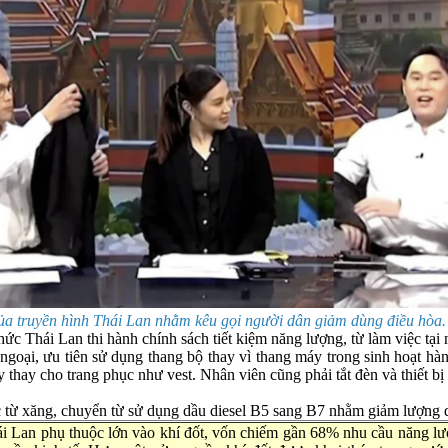
ủa truyền hình Thái Lan nhằm kêu gọi người dân giảm dùng điều hòa
c Thái Lan thi hành chính sách tiết kiệm năng lượng, từ làm việc tại
goại, ưu tiên sử dụng thang bộ thay vì thang máy trong sinh hoạt hà
y thay cho trang phục như vest. Nhân viên cũng phải tắt đèn và thiết
 từ xăng, chuyển từ sử dụng dầu diesel B5 sang B7 nhằm giảm lượng die
i Lan phụ thuộc lớn vào khí đốt, vốn chiếm gần 68% nhu cầu năng l