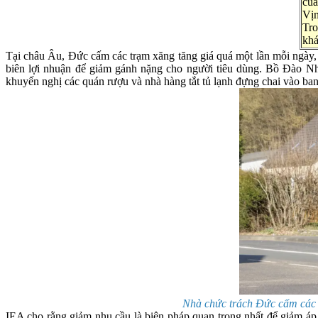
của
Vịn
Tro
khá
Tại châu Âu, Đức cấm các trạm xăng tăng giá quá một lần mỗi ngày, 
biên lợi nhuận để giảm gánh nặng cho người tiêu dùng. Bồ Đào Nh
khuyến nghị các quán rượu và nhà hàng tắt tủ lạnh đựng chai vào ban
Nhà chức trách Đức cấm các t
IEA cho rằng giảm nhu cầu là biện pháp quan trọng nhất để giảm áp