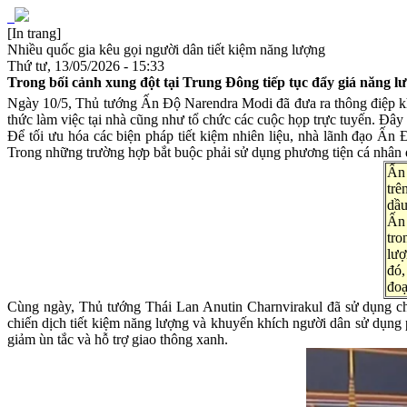
[In trang]
Nhiều quốc gia kêu gọi người dân tiết kiệm năng lượng
Thứ tư, 13/05/2026 - 15:33
Trong bối cảnh xung đột tại Trung Đông tiếp tục đẩy giá năng lư
Ngày 10/5, Thủ tướng Ấn Độ Narendra Modi đã đưa ra thông điệp khẩn 
thức làm việc tại nhà cũng như tổ chức các cuộc họp trực tuyến. Đây
Để tối ưu hóa các biện pháp tiết kiệm nhiên liệu, nhà lãnh đạo Ấn
Trong những trường hợp bắt buộc phải sử dụng phương tiện cá nhân đ
Ấn 
trê
dầu
Ấn 
tro
lượ
đó,
đoạ
Cùng ngày, Thủ tướng Thái Lan Anutin Charnvirakul đã sử dụng ch
chiến dịch tiết kiệm năng lượng và khuyến khích người dân sử dụng 
giảm ùn tắc và hỗ trợ giao thông xanh.