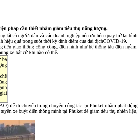
biện pháp cần thiết nhằm giảm tiêu thụ năng lượng.
g tất cả người dân và các doanh nghiệp nên ưu tiên quay trở lại hình
inh hiệu quả trong suốt thời kỳ đỉnh điểm của đại dịchCOVID-19.
g tiện giao thông công cộng, điển hình như hệ thống tàu điện ngầm.
ung xe bất cứ khi nào có thể.
ứ ba
ượng
 chế
năng
cạnh
giai
AO) để di chuyển trong chuyến công tác tại Phuket nhằm phát động
yến xe buýt điện thông minh tại Phuket để giảm tiêu thụ nhiên liệu,