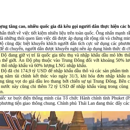
ợng tăng cao, nhiều quốc gia đã kêu gọi người dân thực hiện các 
thiết về việc tiết kiệm nhiên liệu trên toàn quốc. Ông nhấn mạnh rằn
 là những thói quen làm việc đã được áp dụng rất rộng rãi và chứng m
 Độ cũng đặc biệt khuyến khích người dân tích cực sử dụng các phươn
ể di chuyển, người dân được khuyến nghị nên áp dụng hình thức đi ch
Độ đang giữ vị trí là quốc gia tiêu thụ và nhập khẩu dầu mỏ lớn th
n thế giới. Ấn Độ phụ thuộc vào Trung Đông đối với khoảng 50% l
 thô nhập khẩu và 60% lượng LNG nhập khẩu.
Độ đã chi 174,9 tỷ USD để nhập khẩu dầu thô và các sản phẩm tinh
ng năm tài chính kết thúc vào ngày 31/3, khi hóa đơn nhập khẩu 
ng tăng vọt do giá dầu leo thang bởi chiến sự tại Trung Đông. Bên 
 nước này cũng chi thêm 72 tỷ USD để nhập khẩu vàng trong cùng 
n.
iếc xe buýt điện thông minh của Tổ chức Hành chính tỉnh Phuket (P
phương tiện giao thông chung. Chính phủ Thái Lan đang thúc đẩy các tu