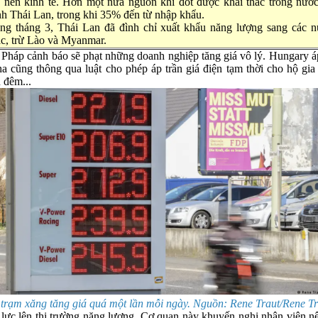
 nền kinh tế. Hơn một nửa nguồn khí đốt được khai thác trong nước
h Thái Lan, trong khi 35% đến từ nhập khẩu.
ng tháng 3, Thái Lan đã đình chỉ xuất khẩu năng lượng sang các 
c, trừ Lào và Myanmar.
Pháp cảnh báo sẽ phạt những doanh nghiệp tăng giá vô lý. Hungary áp 
a cũng thông qua luật cho phép áp trần giá điện tạm thời cho hộ gi
 đêm...
rạm xăng tăng giá quá một lần mỗi ngày. Nguồn: Rene Traut/Rene Trau
 lực lên thị trường năng lượng. Cơ quan này khuyến nghị nhân viên nê