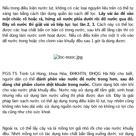
Nếu trong điều kiện nước lụt, không có các loại nguyên liệu trên có thể tự
sáng tạo bằng cách tận dụng quần áo sạch để lọc.
Lấy vải áo để vào
một chiếc rổ hoặc rá, hứng xô nước phía dưới rồi đổ nước qua đó.
Đầy xô nước thì giặt vải và tiếp tục lọc lần 2, 3.
Cách này có thể lọc
được các loại chất bẩn cơ bản có trong nước, sau khi để lắng cặn thì có
thể dùng làm nước sinh hoạt được. Nếu có điều kiện cho một ít vôi vào
để nước trong hoặc cho clorin vào khuấy đều sau 1 giờ là dùng được.
PGS.TS Trịnh Lê Hùng, khoa Hóa, ĐHKHTN, ĐHQG Hà Nội cho biết,
người dân có thể
đánh phèn vào nước để nước trong hơn, sau đó
dùng chế phẩm clorin diệt khuẩn trong nước.
Clorin dạng bột nên khi
cho vào nước phải khuấy đều. Nước này sử dụng để tắm giặt, sinh hoạt
nhưng nếu sử dụng làm nước uống thì phải được đun sôi. Đây là giải
pháp làm sạch nước có thể áp dụng trong điều kiện lũ lụt, tuy nhiên cũng
không nên kéo dài việc sử dụng nguồn nước này bởi nó không có lợi cho
da cũng như cho sức khoẻ.
Ngoài ra, có thể lấy cây và lá mồng tơi giã nhỏ rồi cho vào nước khuấy
đều. Nhớt mồng tơi có tác dụng kéo chất bẩn lắng xuống dưới, sử dụng