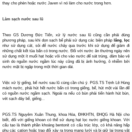
thay cho phèn hoặc nước Javen vì nó làm cho nước trong hơn.
Làm sạch nước sau lũ
Theo GS Dương Đức Tiến, xử lý nước sau lũ cũng cần phải đúng
phương pháp, sau khi dọn sạch bể phải sử dụng các biện pháp
lắng
,
lọc
như sử dụng cát, sỏi để nước chảy qua trước khi sử dụng để giảm đi
những chất kết tủa bẩn có trong nước. Đối với nước ăn thường ngày nên
sử dụng một ít muối hạt hoặc vôi cho vào nước để sát trùng, đảm bảo vệ
sinh do nguồn nước ngầm lúc này cũng đã bị ảnh hưởng, ô nhiễm bởi
nước mặt bị ngập trong một thời gian dài.
Việc xử lý giếng, bể nước sau lũ cùng cần chú ý. PGS.TS Trịnh Lê Hùng
mách nước, phải hút hết nước bẩn có trong giếng, bể, hút một vài lần để
có nguồn nước ngầm sạch. Ngoài ra nếu có bùn phải tiến hành hút bùn,
vét sạch đáy bể, giếng...
PGS.TS Nguyêm Xuân Thung, khoa Hóa, ĐHKHTN, ĐHQG Hà Nội cho
biết, đối với giếng khoan có thể sử dụng hạt lọc nước giếng khoan. Với
cấu tạo là thành phần khoáng bentonit có cấu trúc lớp, có khả năng hấp
phụ các cation hoặc trao đổi xảy ra trong mạng lưới và bị giữ lại trong vật