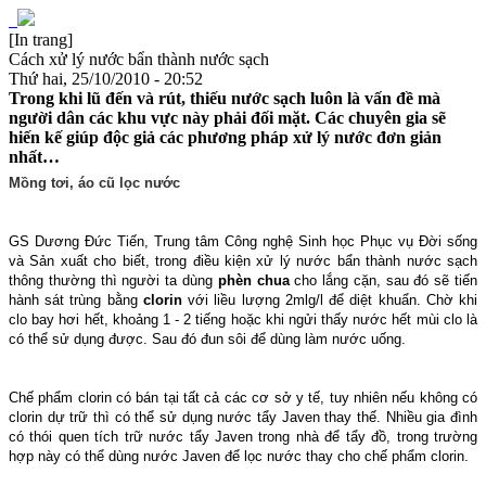
[In trang]
Cách xử lý nước bẩn thành nước sạch
Thứ hai, 25/10/2010 - 20:52
Trong khi lũ đến và rút, thiếu nước sạch luôn là vấn đề mà
người dân các khu vực này phải đối mặt. Các chuyên gia sẽ
hiến kế giúp độc giả các phương pháp xử lý nước đơn giản
nhất…
Mồng tơi, áo cũ lọc nước
GS Dương Đức Tiến, Trung tâm Công nghệ Sinh học Phục vụ Đời sống
và Sản xuất cho biết, trong điều kiện xử lý nước bẩn thành nước sạch
thông thường thì người ta dùng
phèn chua
cho lắng cặn, sau đó sẽ tiến
hành sát trùng bằng
clorin
với liều lượng 2mlg/l để diệt khuẩn. Chờ khi
clo bay hơi hết, khoảng 1 - 2 tiếng hoặc khi ngửi thấy nước hết mùi clo là
có thể sử dụng được. Sau đó đun sôi để dùng làm nước uống.
Chế phẩm clorin có bán tại tất cả các cơ sở y tế, tuy nhiên nếu không có
clorin dự trữ thì có thể sử dụng nước tẩy Javen thay thế. Nhiều gia đình
có thói quen tích trữ nước tẩy Javen trong nhà để tẩy đồ, trong trường
hợp này có thể dùng nước Javen để lọc nước thay cho chế phẩm clorin.