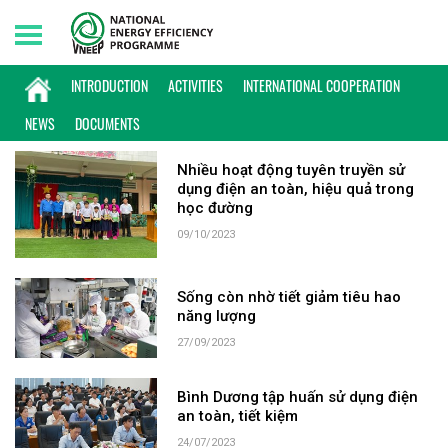
Thursday, 06/08/2026 | 10:52 GMT+7
KEYWORD: BÌNH DƯƠNG
INTRODUCTION
ACTIVITIES
INTERNATIONAL COOPERATION
NEWS
DOCUMENTS
Nhiều hoạt động tuyên truyền sử
dụng điện an toàn, hiệu quả trong
học đường
09/10/2023
Sống còn nhờ tiết giảm tiêu hao
năng lượng
27/09/2023
Bình Dương tập huấn sử dụng điện
an toàn, tiết kiệm
24/07/2023