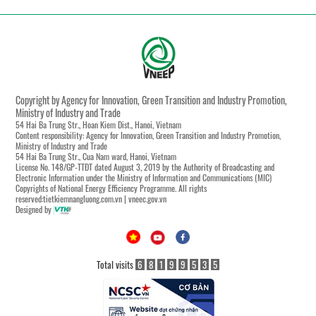
Copyright by Agency for Innovation, Green Transition and Industry Promotion,
Ministry of Industry and Trade
54 Hai Ba Trung Str., Hoan Kiem Dist., Hanoi, Vietnam
Content responsibility: Agency for Innovation, Green Transition and Industry Promotion,
Ministry of Industry and Trade
54 Hai Ba Trung Str., Cua Nam ward, Hanoi, Vietnam
License No. 148/GP-TTĐT dated August 3, 2019 by the Authority of Broadcasting and
Electronic Information under the Ministry of Information and Communications (MIC)
Copyrights of National Energy Efficiency Programme. All rights
reserved:tietkiemnangluong.com.vn | vneec.gov.vn
Designed by
Total visits
6
8
1
9
9
5
3
5