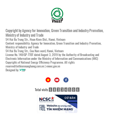
Copyright by Agency for Innovation, Green Transition and Industry Promotion,
Ministry of Industry and Trade
54 Hai Ba Trung Str., Hoan Kiem Dist., Hanoi, Vietnam
Content responsibility: Agency for Innovation, Green Transition and Industry Promotion,
Ministry of Industry and Trade
54 Hai Ba Trung Str., Cua Nam ward, Hanoi, Vietnam
License No. 148/GP-TTĐT dated August 3, 2019 by the Authority of Broadcasting and
Electronic Information under the Ministry of Information and Communications (MIC)
Copyrights of National Energy Efficiency Programme. All rights
reserved:tietkiemnangluong.com.vn | vneec.gov.vn
Designed by
Total visits
6
8
3
3
4
5
0
6