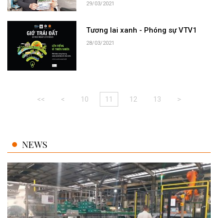
29/03/2021
Tương lai xanh - Phóng sự VTV1
28/03/2021
<<
<
10
11
12
13
>
NEWS