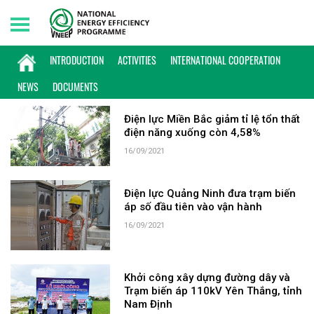
Tuesday, 11/08/2026 | 02:37 GMT+7
KEYWORD: ĐIỆN LỰC MIỀN BẮC
INTRODUCTION
ACTIVITIES
INTERNATIONAL COOPERATION
NEWS
DOCUMENTS
Điện lực Miền Bắc giảm tỉ lệ tổn thất
điện năng xuống còn 4,58%
16/09/2021
Điện lực Quảng Ninh đưa trạm biến
áp số đầu tiên vào vận hành
16/09/2021
Khởi công xây dựng đường dây và
Trạm biến áp 110kV Yên Thắng, tỉnh
Nam Định