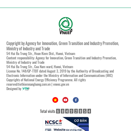
Copyright by Agency for Innovation, Green Transition and Industry Promotion,
Ministry of Industry and Trade
54 Hai Ba Trung Str., Hoan Kiem Dist., Hanoi, Vietnam
Content responsibility: Agency for Innovation, Green Transition and Industry Promotion,
Ministry of Industry and Trade
54 Hai Ba Trung Str., Cua Nam ward, Hanoi, Vietnam
License No. 148/GP-TTĐT dated August 3, 2019 by the Authority of Broadcasting and
Electronic Information under the Ministry of Information and Communications (MIC)
Copyrights of National Energy Efficiency Programme. All rights
reserved:tietkiemnangluong.com.vn | vneec.gov.vn
Designed by
Total visits
6
8
4
9
2
8
5
4