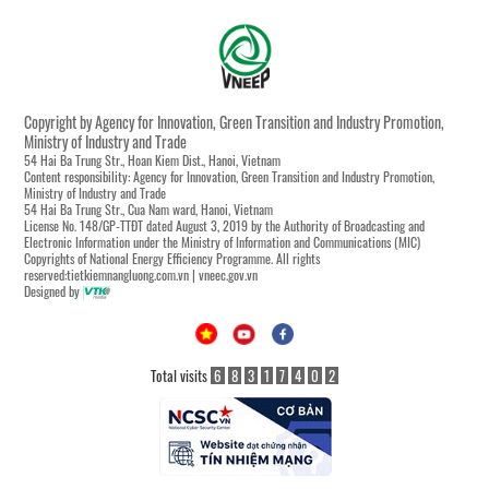
Copyright by Agency for Innovation, Green Transition and Industry Promotion,
Ministry of Industry and Trade
54 Hai Ba Trung Str., Hoan Kiem Dist., Hanoi, Vietnam
Content responsibility: Agency for Innovation, Green Transition and Industry Promotion,
Ministry of Industry and Trade
54 Hai Ba Trung Str., Cua Nam ward, Hanoi, Vietnam
License No. 148/GP-TTĐT dated August 3, 2019 by the Authority of Broadcasting and
Electronic Information under the Ministry of Information and Communications (MIC)
Copyrights of National Energy Efficiency Programme. All rights
reserved:tietkiemnangluong.com.vn | vneec.gov.vn
Designed by
Total visits
6
8
3
1
7
4
0
2