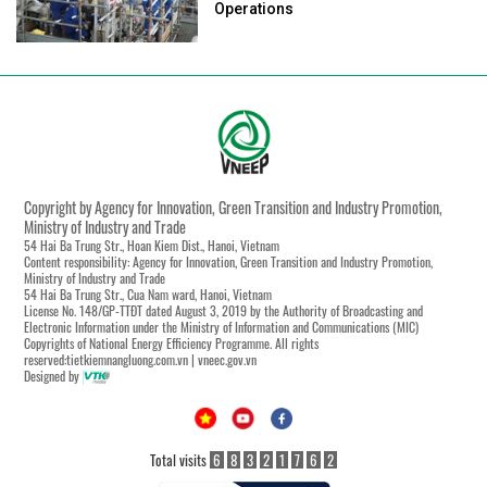
Operations
Copyright by Agency for Innovation, Green Transition and Industry Promotion,
Ministry of Industry and Trade
54 Hai Ba Trung Str., Hoan Kiem Dist., Hanoi, Vietnam
Content responsibility: Agency for Innovation, Green Transition and Industry Promotion,
Ministry of Industry and Trade
54 Hai Ba Trung Str., Cua Nam ward, Hanoi, Vietnam
License No. 148/GP-TTĐT dated August 3, 2019 by the Authority of Broadcasting and
Electronic Information under the Ministry of Information and Communications (MIC)
Copyrights of National Energy Efficiency Programme. All rights
reserved:tietkiemnangluong.com.vn | vneec.gov.vn
Designed by
Total visits
6
8
3
2
1
7
6
2