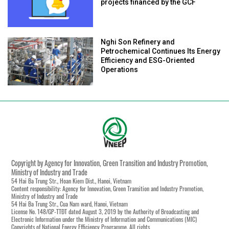
projects financed by the GCF
Nghi Son Refinery and
Petrochemical Continues Its Energy
Efficiency and ESG-Oriented
Operations
Copyright by Agency for Innovation, Green Transition and Industry Promotion,
Ministry of Industry and Trade
54 Hai Ba Trung Str., Hoan Kiem Dist., Hanoi, Vietnam
Content responsibility: Agency for Innovation, Green Transition and Industry Promotion,
Ministry of Industry and Trade
54 Hai Ba Trung Str., Cua Nam ward, Hanoi, Vietnam
License No. 148/GP-TTĐT dated August 3, 2019 by the Authority of Broadcasting and
Electronic Information under the Ministry of Information and Communications (MIC)
Copyrights of National Energy Efficiency Programme. All rights