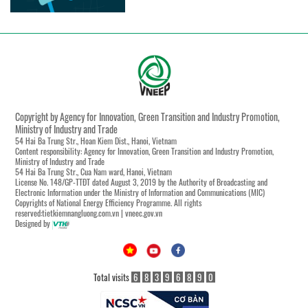
Copyright by Agency for Innovation, Green Transition and Industry Promotion,
Ministry of Industry and Trade
54 Hai Ba Trung Str., Hoan Kiem Dist., Hanoi, Vietnam
Content responsibility: Agency for Innovation, Green Transition and Industry Promotion,
Ministry of Industry and Trade
54 Hai Ba Trung Str., Cua Nam ward, Hanoi, Vietnam
License No. 148/GP-TTĐT dated August 3, 2019 by the Authority of Broadcasting and
Electronic Information under the Ministry of Information and Communications (MIC)
Copyrights of National Energy Efficiency Programme. All rights
reserved:tietkiemnangluong.com.vn | vneec.gov.vn
Designed by
Total visits
6
8
3
9
6
8
9
0