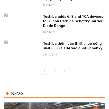
08/11/2013
Toshiba adds 6, 8 and 10A devices
to Silicon Carbide Schottky Barrier
Diode Range
07/11/2013
Toshiba thêm các thiết bị có công
suất 6, 8 và 10A vào đi-ốt Schottky
28/10/2013
1
2
>
NEWS