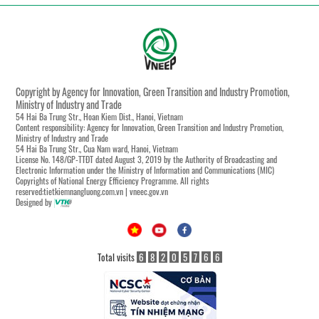
Copyright by Agency for Innovation, Green Transition and Industry Promotion,
Ministry of Industry and Trade
54 Hai Ba Trung Str., Hoan Kiem Dist., Hanoi, Vietnam
Content responsibility: Agency for Innovation, Green Transition and Industry Promotion,
Ministry of Industry and Trade
54 Hai Ba Trung Str., Cua Nam ward, Hanoi, Vietnam
License No. 148/GP-TTĐT dated August 3, 2019 by the Authority of Broadcasting and
Electronic Information under the Ministry of Information and Communications (MIC)
Copyrights of National Energy Efficiency Programme. All rights
reserved:tietkiemnangluong.com.vn | vneec.gov.vn
Designed by
Total visits
6
8
2
0
5
7
6
6