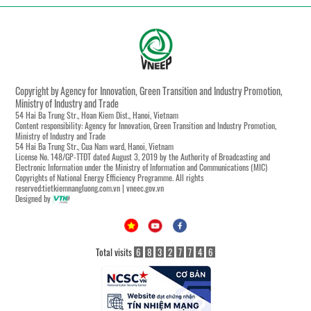
Copyright by Agency for Innovation, Green Transition and Industry Promotion,
Ministry of Industry and Trade
54 Hai Ba Trung Str., Hoan Kiem Dist., Hanoi, Vietnam
Content responsibility: Agency for Innovation, Green Transition and Industry Promotion,
Ministry of Industry and Trade
54 Hai Ba Trung Str., Cua Nam ward, Hanoi, Vietnam
License No. 148/GP-TTĐT dated August 3, 2019 by the Authority of Broadcasting and
Electronic Information under the Ministry of Information and Communications (MIC)
Copyrights of National Energy Efficiency Programme. All rights
reserved:tietkiemnangluong.com.vn | vneec.gov.vn
Designed by
Total visits
6
8
3
2
7
7
4
6