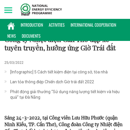
Friday, 07/08/2026 | 19:21 GMT+7
60+
INTRODUCTION
ACTIVITIES
INTERNATIONAL COOPERATION
NEWS
DOCUMENTS
Công ty Nhiệt điện Cần Thơ đạp xe
tuyên truyền, hưởng ứng Giờ Trái đất
25/03/2022
[Infographic] 5 Cách tiết kiệm điện tại công sở, tòa nhà
Lan tỏa thông điệp Chiến dịch Giờ trái đất 2022
Phát động giải thưởng “Sử dụng năng lượng tiết kiệm và hiệu
quả” tại Đà Nẵng
Sáng 24-3-2022, tại Công viên Lưu Hữu Phước (quận
Ninh Kiều, TP. Cần Thơ), Công đoàn Công ty Nhiệt điện