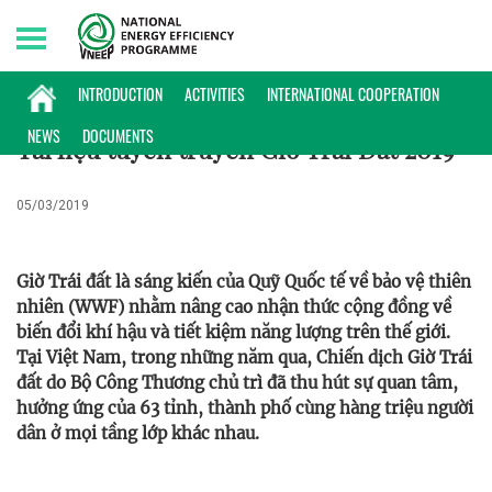
Thursday, 06/08/2026 | 20:37 GMT+7
ẤN PHẨM TRUYỀN THÔNG
INTRODUCTION
ACTIVITIES
INTERNATIONAL COOPERATION
NEWS
DOCUMENTS
Tài liệu tuyên truyền Giờ Trái Đất 2019
05/03/2019
Giờ Trái đất là sáng kiến của Quỹ Quốc tế về bảo vệ thiên
nhiên (WWF) nhằm nâng cao nhận thức cộng đồng về
biến đổi khí hậu và tiết kiệm năng lượng trên thế giới.
Tại Việt Nam, trong những năm qua, Chiến dịch Giờ Trái
đất do Bộ Công Thương chủ trì đã thu hút sự quan tâm,
hưởng ứng của 63 tỉnh, thành phố cùng hàng triệu người
dân ở mọi tầng lớp khác nhau.