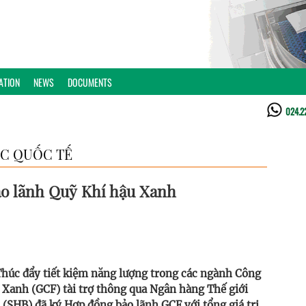
ATION
NEWS
DOCUMENTS
024.2
C QUỐC TẾ
ảo lãnh Quỹ Khí hậu Xanh
húc đẩy tiết kiệm năng lượng trong các ngành Công
Xanh (GCF) tài trợ thông qua Ngân hàng Thế giới
(SHB) đã ký Hợp đồng bảo lãnh GCF với tổng giá trị