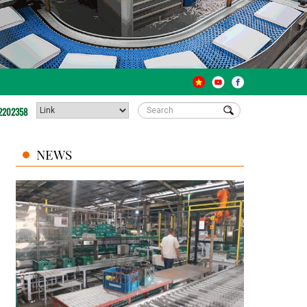
2202358
NEWS