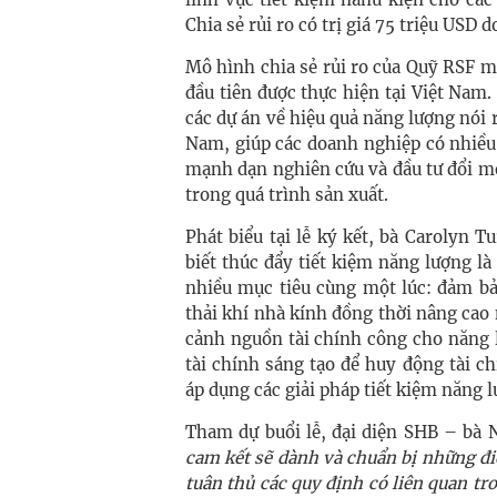
Chia sẻ rủi ro có trị giá 75 triệu USD 
Mô hình chia sẻ rủi ro của Quỹ RSF mà
đầu tiên được thực hiện tại Việt Nam. 
các dự án về hiệu quả năng lượng nói 
Nam, giúp các doanh nghiệp có nhiều
mạnh dạn nghiên cứu và đầu tư đổi m
trong quá trình sản xuất.
Phát biểu tại lễ ký kết, bà Carolyn 
biết thúc đẩy tiết kiệm năng lượng là 
nhiều mục tiêu cùng một lúc: đảm b
thải khí nhà kính đồng thời nâng cao
cảnh nguồn tài chính công cho năng l
tài chính sáng tạo để huy động tài 
áp dụng các giải pháp tiết kiệm năng
Tham dự buổi lễ, đại diện SHB – bà
cam kết sẽ dành và chuẩn bị những điề
tuân thủ các quy định có liên quan tr