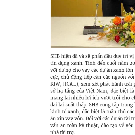
SHB hiện đã và sẽ phấn đấu duy trì v
tín dụng xanh. Tính đến cuối năm 2
với dư nợ cho vay các dự án xanh lớn
cực, chủ động tiếp cận các nguồn vố
KfW, JICA…), xem xét phát hành trái 
sở hạ tầng của Việt Nam, đặc biệt l
mang lại nhiều lợi ích vượt trội cho 
đãi lãi suất thấp. SHB cũng tập trun
kinh tế xanh, đặc biệt là tuân thủ cá
án xin vay vốn. Đối với các dự án tài 
vấn an toàn kỹ thuật, đào tạo về yêu
nhà tài trợ.