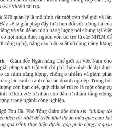
do GCF và WB tài trợ.
 SHB quản lý là mô hình rất mới trên thế giới và lần
Đây sẽ là giải pháp đầy hứa hẹn đối với tương lai của
riêng và vấn đề an ninh năng lượng nói chung tại Việt
 cơ hội nhận được nguồn vốn tài trợ từ các NHTM để
ới công nghệ, nâng cao hiệu suất sử dụng năng lượng
Turk - Giám đốc Ngân hàng Thế giới tại Việt Nam cho
giải pháp vượt trội với chi phí thấp nhất để đạt được
ảo an ninh năng lượng, chống ô nhiễm và giảm phát
 năng lực cạnh tranh của các doanh nghiệp. Trong bối
ượng còn hạn chế, quỹ chia sẻ rủi ro là một công cụ
chính từ khu vực tư nhân cho đầu tư nhằm tăng cường
 lượng trong ngành công nghiệp.
 Ngô Thu Hà, Phó Tổng Giám đốc chia sẻ:
“Chúng tôi
u kiện tốt nhất để triển khai dự án hiệu quả; cam kết
ong quá trình thực hiện dự án, góp phần cùng cơ quan