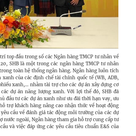
ị trí top đầu trong số các Ngân hàng TMCP tư nhân về
020, SHB là một trong các ngân hàng TMCP tư nhân
 trong toàn hệ thống ngân hàng. Ngân hàng luôn tích
n xanh của các định chế tài chính quốc tế (WB, ADB,
phiếu xanh,… nhằm tài trợ cho các dự án xây dựng cơ
à các dự án năng lượng xanh. Với lợi thế đó, SHB đã
chủ đầu tư các dự án xanh như ưu đãi thời hạn vay, ưu
g hỗ trợ khách hàng nâng cao nhận thức về hoạt động
c yêu cầu về đánh giá tác động môi trường của các dự
trợ nước ngoài, Ngân hàng tham gia hỗ trợ cung cấp tư
 cầu và việc đáp ứng các yêu cầu tiêu chuẩn E&S của