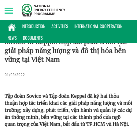
Friday, 07/08/2026 | 21:39 GMT+7
HỢP TÁC QUỐC TẾ
INTRODUCTION
ACTIVITIES
INTERNATIONAL COOPERATION
NEWS
DOCUMENTS
Sovico và Keppel hợp tác phát triển các
giải pháp năng lượng và đô thị hóa bền
vững tại Việt Nam
01/03/2022
Tập đoàn Sovico và Tập đoàn Keppel đã ký hai thỏa
thuận hợp tác triển khai các giải pháp năng lượng và môi
trường; xây dựng, phát triển, vận hành và quản lý các dự
án thông minh, bền vững tại các thành phố cửa ngõ
quan trọng của Việt Nam, bắt đầu từ TP.HCM và Hà Nội.