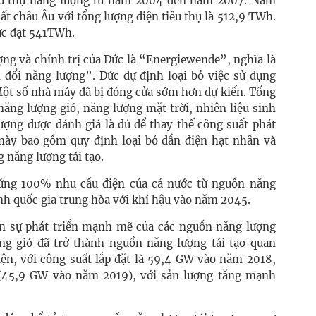
iêu thụ năng lượng từ năm 2004 đến năm 2007. Năm
ất châu Âu với tổng lượng điện tiêu thụ là 512,9 TWh.
ức đạt 541TWh.
ợng và chính trị của Đức là “Energiewende”, nghĩa là
đổi năng lượng”. Đức dự định loại bỏ việc sử dụng
ột số nhà máy đã bị đóng cửa sớm hơn dự kiến. Tổng
năng lượng gió, năng lượng mặt trời, nhiên liệu sinh
lượng được đánh giá là đủ để thay thế công suất phát
này bao gồm quy định loại bỏ dần điện hạt nhân và
 năng lượng tái tạo.
 ứng 100% nhu cầu điện của cả nước từ nguồn năng
nh quốc gia trung hòa với khí hậu vào năm 2045.
ến sự phát triển mạnh mẽ của các nguồn năng lượng
ng gió đã trở thành nguồn năng lượng tái tạo quan
iện, với công suất lắp đặt là 59,4 GW vào năm 2018,
 (45,9 GW vào năm 2019), với sản lượng tăng mạnh