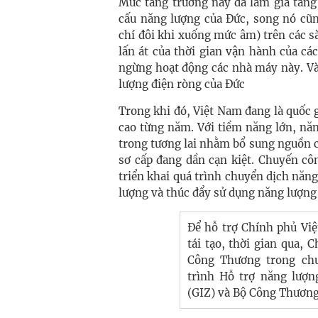
Mức tăng trưởng này đã làm gia tăng
cấu năng lượng của Đức, song nó cũn
chí đôi khi xuống mức âm) trên các s
lấn át của thời gian vận hành của c
ngừng hoạt động các nhà máy này. V
lượng điện ròng của Đức
Trong khi đó, Việt Nam đang là quốc 
cao từng năm. Với tiềm năng lớn, nă
trong tương lai nhằm bổ sung nguồn 
sơ cấp đang dần cạn kiệt. Chuyến côn
triển khai quá trình chuyển dịch năng
lượng và thúc đẩy sử dụng năng lượng 
Để hỗ trợ Chính phủ Vi
tái tạo, thời gian qua,
Công Thương trong chư
trình Hỗ trợ năng lượn
(GIZ) và Bộ Công Thương