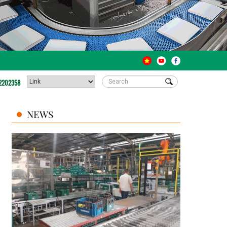
2202358
NEWS