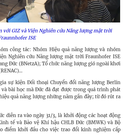
m với GIZ và Viện Nghiên cứu Năng lượng mặt trời
Fraunnhofer ISE
nhóm công tác: Nhóm Hiệu quả năng lượng và nhóm
 Viện Nghiên cứu Năng lượng mặt trời Fraunhofer ISE
bang Đức (BNetzA); Tổ chức năng lượng gió ngoài khơi
c (RENAC)…
gia sự kiện Đối thoại Chuyển đổi năng lượng Berlin
và bài học mà Đức đã đạt được trong quá trình phát
à hiệu quả năng lượng những năm gần đây; từ đó rút ra
c diễn ra vào ngày 31/3, là khởi động các hoạt động
 Kinh tế và Bảo vệ Khí hậu CHLB Đức (BMWK) và Bộ
o điểm khởi đầu cho việc trao đổi kinh nghiệm cấp